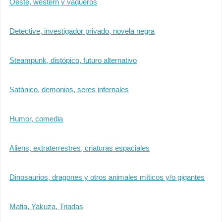
Oeste, western y vaqueros
Detective, investigador privado, novela negra
Steampunk, distópico, futuro alternativo
Satánico, demonios, seres infernales
Humor, comedia
Aliens, extraterrestres, criaturas espaciales
Dinosaurios, dragones y otros animales míticos y/o gigantes
Mafia, Yakuza, Triadas