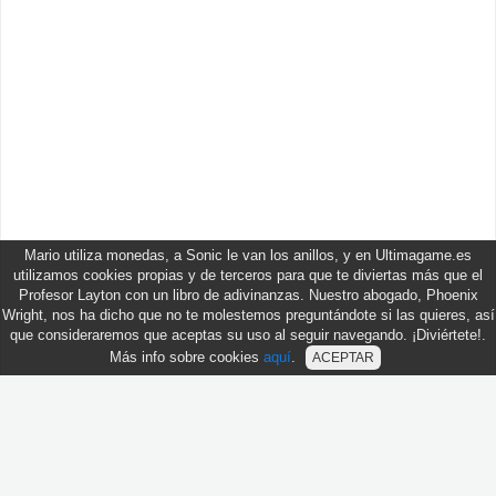
Mario utiliza monedas, a Sonic le van los anillos, y en Ultimagame.es
utilizamos cookies propias y de terceros para que te diviertas más que el
Profesor Layton con un libro de adivinanzas. Nuestro abogado, Phoenix
Wright, nos ha dicho que no te molestemos preguntándote si las quieres, así
que consideraremos que aceptas su uso al seguir navegando. ¡Diviértete!.
Más info sobre cookies
aquí
.
ACEPTAR