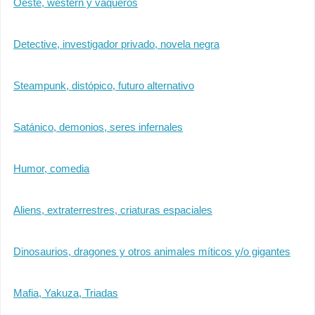
Oeste, western y vaqueros
Detective, investigador privado, novela negra
Steampunk, distópico, futuro alternativo
Satánico, demonios, seres infernales
Humor, comedia
Aliens, extraterrestres, criaturas espaciales
Dinosaurios, dragones y otros animales míticos y/o gigantes
Mafia, Yakuza, Triadas