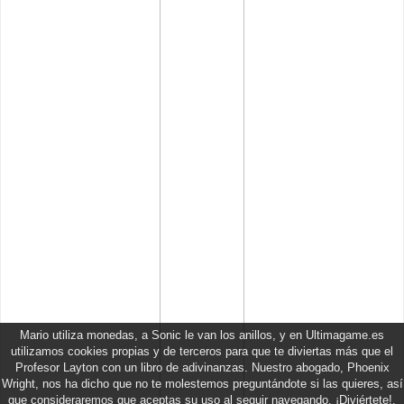
Mario utiliza monedas, a Sonic le van los anillos, y en Ultimagame.es
utilizamos cookies propias y de terceros para que te diviertas más que el
Profesor Layton con un libro de adivinanzas. Nuestro abogado, Phoenix
Wright, nos ha dicho que no te molestemos preguntándote si las quieres, así
que consideraremos que aceptas su uso al seguir navegando. ¡Diviértete!.