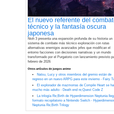
El nuevo referente del comba
técnico y la fantasía oscura
japonesa
Nioh 3 presenta una expansión profunda de su historia un
sistema de combate más técnico exploración con rutas
alternativas enemigos avanzados jefes que modifican el
entorno facciones con decisiones narrativas y un mundo
transformado por el Purgatorio con lanzamiento previsto p
febrero de 2026
Otros artículos de juegos anime
Natsu, Lucy y otros miembros del gremio están de
regreso en un nuevo ARPG para este invierno - Fairy Ta
El explorador de mazmorras de Compile Heart se h
mucho más adulto - Death end re;Quest Code Z
La trilogía Re;Birth de Hyperdimension Neptunia lle
formato recopilatorio a Nintendo Switch - Hyperdimensi
Neptunia Re;Birth Trilogy