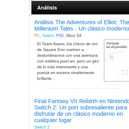
Análisis
Análisis The Adventures of Elliot: Th
Millenium Tales - Un clásico modern
PC
,
Switch
,
PS5
,
Xbox SX
El
Team Asano
, los
chicos de oro
de
Square Enix
vuelven a
deslumbrarnos con una aventura
con estética
pixel art
, pero un giro
de lo más interesante y una
puesta en escena simplemente
brillante...
Final Fantasy VII Rebirth en Nintend
Switch 2: Un port sobresaliente para
disfrutar de un clásico moderno en
cualquier lugar
Switch 2