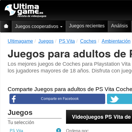
Juegos recientes
Análisis
Juegos cooperativos
Ultimagame
Juegos
PS Vita
Coches
Ambientación
Juegos para adultos de 
Los mejores juegos de Coches para Playstation Vita 
los jugadores mayores de 18 años. Disfruta con jueg
Comparte Juegos para adultos de PS Vita Coch
Comparte en Facebook
Juegos
Videojuegos PS Vita de
Tu selección
Ordena por:
PS Vita