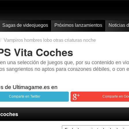
Sagas de videojuegos
Próximos lanzamientos
Noticias 
Vampiros hombres lobo otras criaturas noche
PS Vita Coches
en una selección de juegos que, por su contenido en vi
os sangrientos no aptos para corazones débiles, o con 
es de Ultimagame.es en
Comparte en Twitter
Comparte en Go
 coches