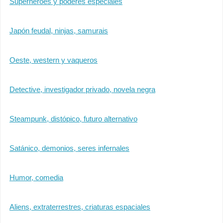
Superhéroes y poderes especiales
Japón feudal, ninjas, samurais
Oeste, western y vaqueros
Detective, investigador privado, novela negra
Steampunk, distópico, futuro alternativo
Satánico, demonios, seres infernales
Humor, comedia
Aliens, extraterrestres, criaturas espaciales