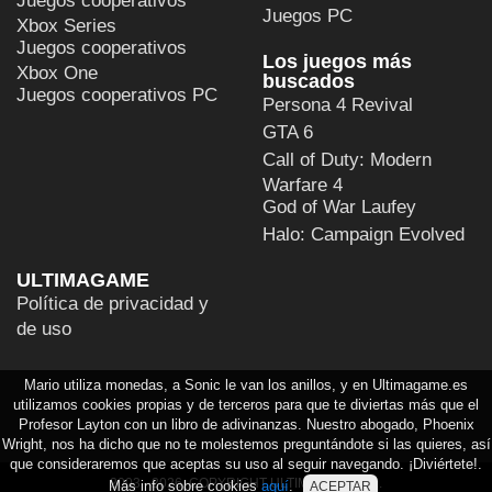
Juegos cooperativos
Juegos PC
Xbox Series
Juegos cooperativos
Los juegos más
Xbox One
buscados
Juegos cooperativos PC
Persona 4 Revival
GTA 6
Call of Duty: Modern
Warfare 4
God of War Laufey
Halo: Campaign Evolved
ULTIMAGAME
Política de privacidad y
de uso
Mario utiliza monedas, a Sonic le van los anillos, y en Ultimagame.es
utilizamos cookies propias y de terceros para que te diviertas más que el
Profesor Layton con un libro de adivinanzas. Nuestro abogado, Phoenix
Wright, nos ha dicho que no te molestemos preguntándote si las quieres, así
que consideraremos que aceptas su uso al seguir navegando. ¡Diviértete!.
2003 - 2026, COPYRIGHT ULTIMAGAME S.L.
Más info sobre cookies
aquí
.
ACEPTAR