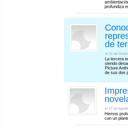
ambientación
profundiza e
Conoc
repre
de te
el 31 de Octub
La tercera e
siendo desa
Picture Ant
de sus dos 
Impre
novel
el 27 de Agost
Hemos probad
con un plant