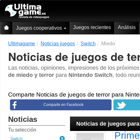
Juegos recientes
Análisis
Juegos cooperativos
Ultimagame
Noticias juegos
Switch
Miedo
Noticias de juegos de te
Las noticias, opiniones, impresiones de los próximo
de miedo y terror
para
Nintendo Switch
, todo reun
Comparte Noticias de juegos de terror para Nin
Comparte en Facebook
Noticias
Noticias de juegos par
Tu selección
Prime
Switch