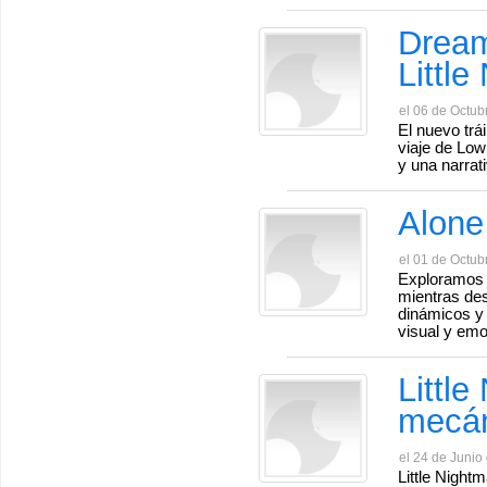
Dream
Little
el 06 de Octub
El nuevo trá
viaje de Low
y una narrati
Alone
el 01 de Octub
Exploramos l
mientras de
dinámicos y 
visual y emo
Little
mecán
el 24 de Junio
Little Night