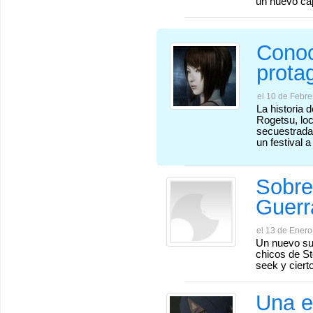
un nuevo capí
Conoc
prota
el 10 de Febre
La historia 
Rogetsu, lo
secuestradas
un festival a
Sobre
Guerr
el 13 de Enero
Un nuevo sur
chicos de St
seek y ciert
Una ex