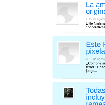
La am
origin
el 22 de Agost
Little Nighm
cooperativa
Este 
pixel
el 19 de Agost
¿Cómo te su
terror? Desc
juego...
Todas
inclu
remas