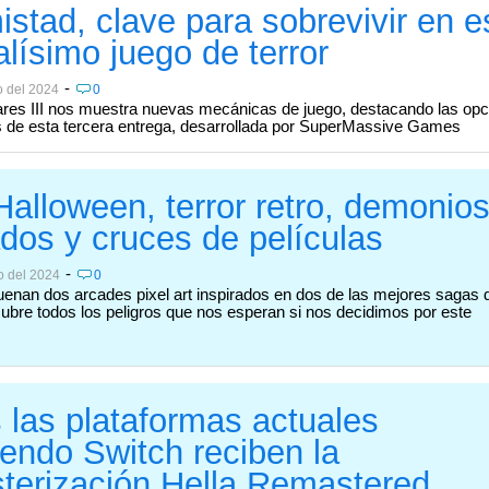
istad, clave para sobrevivir en e
alísimo juego de terror
-
o del 2024
0
ares III nos muestra nuevas mecánicas de juego, destacando las op
s de esta tercera entrega, desarrollada por SuperMassive Games
Halloween, terror retro, demonio
ados y cruces de películas
-
o del 2024
0
enan dos arcades pixel art inspirados en dos de las mejores sagas 
ubre todos los peligros que nos esperan si nos decidimos por este
 las plataformas actuales
yendo Switch reciben la
terización Hella Remastered