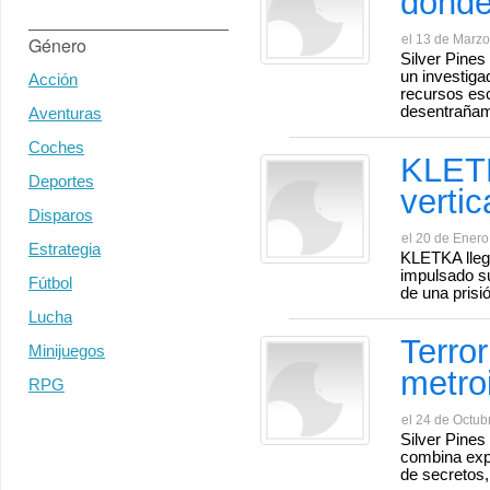
donde
el 13 de Marzo
Género
Silver Pines
un investiga
Acción
recursos es
desentrañam
Aventuras
Coches
KLETK
Deportes
verti
Disparos
el 20 de Enero
Estrategia
KLETKA llega
impulsado su
Fútbol
de una prisi
Lucha
Terror
Minijuegos
metro
RPG
el 24 de Octub
Silver Pines
combina expl
de secretos, 