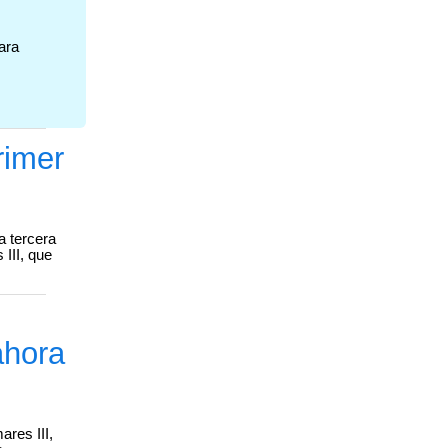
ara
n
rimer
a tercera
III, que
ahora
res III,