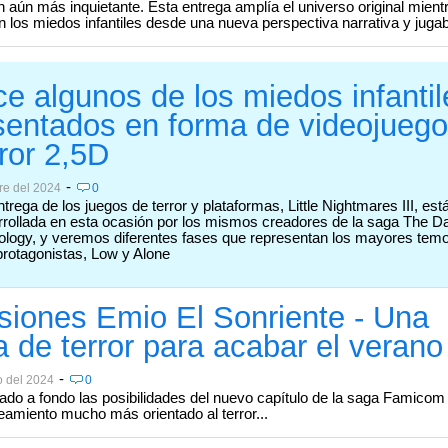
 aún más inquietante. Esta entrega amplía el universo original mient
n los miedos infantiles desde una nueva perspectiva narrativa y jugab
e algunos de los miedos infantil
sentados en forma de videojueg
rror 2,5D
-
re del 2024
0
ntrega de los juegos de terror y plataformas, Little Nightmares III, est
rrollada en esta ocasión por los mismos creadores de la saga The D
hology, y veremos diferentes fases que representan los mayores tem
protagonistas, Low y Alone
siones Emio El Sonriente - Una
a de terror para acabar el verano
-
o del 2024
0
o a fondo las posibilidades del nuevo capítulo de la saga Famicom 
eamiento mucho más orientado al terror...