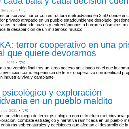
 cada bala y cada decisión cuen
-
 del 2026
0
 es un survival horror con estructura metroidvania en 2.5D donde e
dor privado atrapado en un pueblo estadounidense desolado, gestion
casos, resolviendo puzles y enfrentándonos a horrores cósmicos mi
os la desaparición de un misterioso músico
A: terror cooperativo en una pri
cal que quiere devorarnos
-
 del 2026
0
 a su versión final tras un largo acceso anticipado en el que la com
 evolución como experiencia de terror cooperativo con identidad pro
ón industrial viva y cambiante
 psicológico y exploración
idvania en un pueblo maldito
-
re del 2025
0
 es un videojuego de terror psicológico con estructura metroidvania q
oración, combate estratégico y narrativa ramificada en un pueblo mal
criaturas sobrenaturales y decisiones que afectan el desarrollo de la 