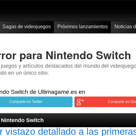
Sagas de videojuegos
Próximos lanzamientos
Noticias 
rror para Nintendo Switch
s juegos y artículos destacados del mundo del videojue
ido en un único sitio.
tendo Switch de Ultimagame.es en
Comparte en Twitter
Comparte en Go
a Nintendo Switch
r vistazo detallado a las primera