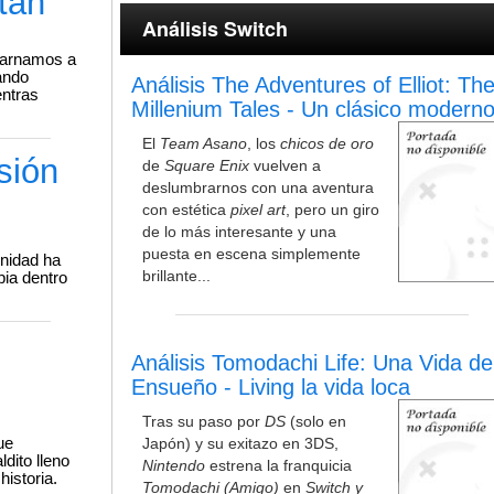
tan
Análisis Switch
ncarnamos a
ando
Análisis The Adventures of Elliot: Th
entras
Millenium Tales - Un clásico modern
El
Team Asano
, los
chicos de oro
sión
de
Square Enix
vuelven a
deslumbrarnos con una aventura
con estética
pixel art
, pero un giro
de lo más interesante y una
puesta en escena simplemente
unidad ha
brillante...
pia dentro
Análisis Tomodachi Life: Una Vida de
Ensueño - Living la vida loca
Tras su paso por
DS
(solo en
ue
Japón) y su exitazo en 3DS,
dito lleno
Nintendo
estrena la franquicia
historia.
Tomodachi (Amigo)
en
Switch y