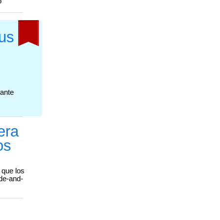
o
sus
rante
era
os
 que los
de-and-