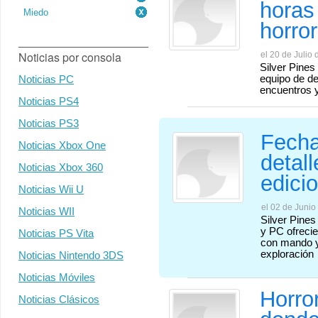
horas 
Miedo
horror
Noticias por consola
el 20 de Julio 
Silver Pines
equipo de des
Noticias PC
encuentros y
Noticias PS4
Noticias PS3
Fecha
Noticias Xbox One
detal
Noticias Xbox 360
edici
Noticias Wii U
el 02 de Junio
Noticias WII
Silver Pines
y PC ofrecie
Noticias PS Vita
con mando y 
exploración
Noticias Nintendo 3DS
Noticias Móviles
Horro
Noticias Clásicos