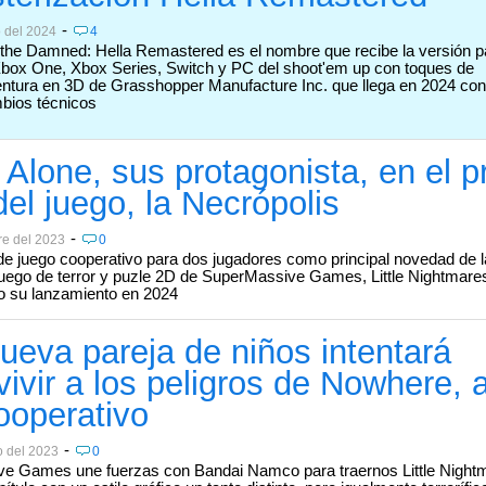
-
o del 2024
4
the Damned: Hella Remastered es el nombre que recibe la versión p
box One, Xbox Series, Switch y PC del shoot'em up con toques de
entura en 3D de Grasshopper Manufacture Inc. que llega en 2024 co
bios técnicos
 Alone, sus protagonista, en el p
del juego, la Necrópolis
-
re del 2023
0
e juego cooperativo para dos jugadores como principal novedad de l
juego de terror y puzle 2D de SuperMassive Games, Little Nightmares 
to su lanzamiento en 2024
ueva pareja de niños intentará
vivir a los peligros de Nowhere, 
ooperativo
-
o del 2023
0
e Games une fuerzas con Bandai Namco para traernos Little Nightma