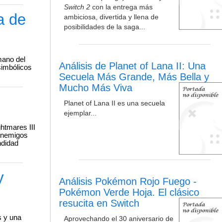
Switch 2
con la entrega más
a de
ambiciosa, divertida y llena de
posibilidades de la saga...
mano del
Análisis de Planet of Lana II: Una
simbólicos
Secuela Más Grande, Más Bella y
Mucho Más Viva
Planet of Lana II es una secuela
ejemplar...
htmares III
enemigos
ndidad
y
Análisis Pokémon Rojo Fuego -
Pokémon Verde Hoja. El clásico
resucita en Switch
s y una
Aprovechando el 30 aniversario de