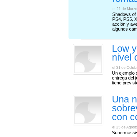
el 21 de Marz
Shadows of 
PS4, PS5, X
acción y av
algunos cam
Low y
nivel 
el 31 de Octub
Un ejemplo d
entrega del 
tiene previs
Una n
sobre
con c
el 25 de Agost
Supermassiv