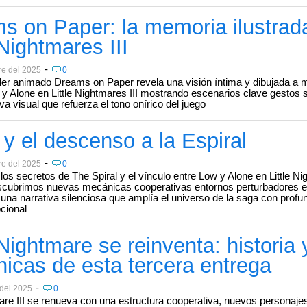
s on Paper: la memoria ilustrad
 Nightmares III
-
re del 2025
0
iler animado Dreams on Paper revela una visión íntima y dibujada a 
 y Alone en Little Nightmares III mostrando escenarios clave gestos 
va visual que refuerza el tono onírico del juego
 y el descenso a la Espiral
-
re del 2025
0
os secretos de The Spiral y el vínculo entre Low y Alone en Little Nig
scubrimos nuevas mecánicas cooperativas entornos perturbadores 
una narrativa silenciosa que amplía el universo de la saga con profu
cional
 Nightmare se reinventa: historia 
icas de esta tercera entrega
-
 del 2025
0
mare III se renueva con una estructura cooperativa, nuevos personaje