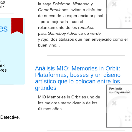
ras
la saga
Pokémon
,
Nintendo
y
le
GameFreak
nos invitan a disfrutar
de nuevo de la experiencia original
- pero mejorada - con el
es
relanzamiento de los
remakes
para
Gameboy Advance
de
verde
o
y rojo
, dos titulazos que han envejecido como el
buen vino...
á
ark
Análisis MIO: Memories in Orbit:
ores
Plataformas, bosses y un diseño
artístico que lo colocan entre los
grandes
MIO Memories in Orbit es uno de
los mejores metroidvania de los
últimos años...
Detective,