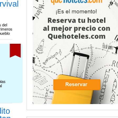
rvival
s del
primeros
pueblo
olas
al
ito