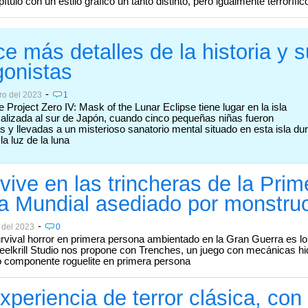
tulo con un estilo gráfico un tanto distinto, pero igualmente terrorífic
e más detalles de la historia y 
gonistas
-
ro del 2023
1
de Project Zero IV: Mask of the Lunar Eclipse tiene lugar en la isla
calizada al sur de Japón, cuando cinco pequeñas niñas fueron
 y llevadas a un misterioso sanatorio mental situado en esta isla du
 la luz de la luna
vive en las trincheras de la Prim
a Mundial asediado por monstru
-
 del 2023
0
vival horror en primera persona ambientado en la Gran Guerra es lo
eelkrill Studio nos propone con Trenches, un juego con mecánicas hi
o componente roguelite en primera persona
periencia de terror clásica, con