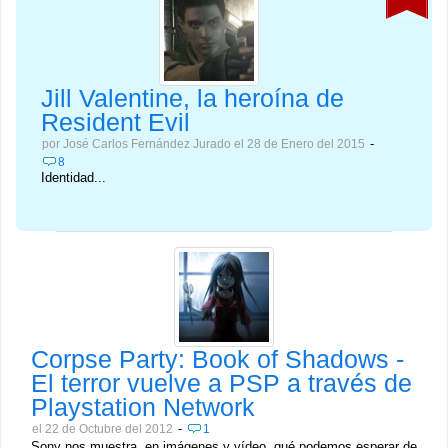
Jill Valentine, la heroína de
Resident Evil
-
por José Carlos Fernández Jurado el 28 de Enero del 2015
8
Identidad...
Corpse Party: Book of Shadows -
El terror vuelve a PSP a través de
Playstation Network
-
el 22 de Octubre del 2012
1
Sony nos muestra, en imágenes y vídeo, qué podemos esperar de