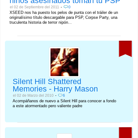
niños asesinados toman tu PSP
-
el 02 de Septiembre del 2011
0
XSEED nos ha puesto los pelos de punta con el tráiler de un
originalísimo título descargable para PSP, Corpse Party, una
truculenta historia de terror nipón...
Silent Hill Shattered
Memories - Harry Mason
-
el 02 de Marzo del 2010
6
Acompáñanos de nuevo a Silent Hill para conocer a fondo
a este atormentado pero valiente padre