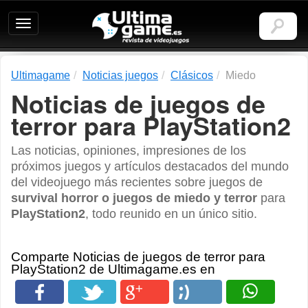
Ultimagame:
Revista
de
videojuegos
Ultimagame
Noticias juegos
Clásicos
Miedo
Noticias de juegos de
terror para PlayStation2
Las noticias, opiniones, impresiones de los
próximos juegos y artículos destacados del mundo
del videojuego más recientes sobre juegos de
survival horror o juegos de miedo y terror
para
PlayStation2
, todo reunido en un único sitio.
Comparte Noticias de juegos de terror para
PlayStation2 de Ultimagame.es en