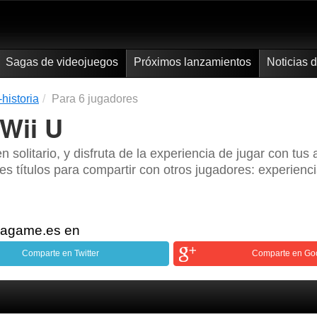
Sagas de videojuegos
Próximos lanzamientos
Noticias 
historia
Para 6 jugadores
Wii U
n solitario, y disfruta de la experiencia de jugar con t
s títulos para compartir con otros jugadores: experienci
imagame.es en
Comparte en Twitter
Comparte en Go