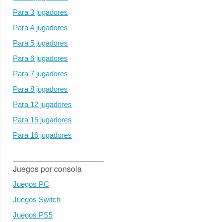
Para 3 jugadores
Para 4 jugadores
Para 5 jugadores
Para 6 jugadores
Para 7 jugadores
Para 8 jugadores
Para 12 jugadores
Para 15 jugadores
Para 16 jugadores
Juegos por consola
Juegos PC
Juegos Switch
Juegos PS5