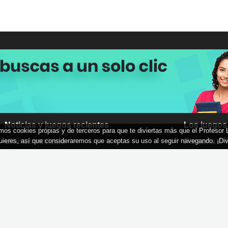
Noticias y juegos recientes
Los juegos
zamos cookies propias y de terceros para que te diviertas más que el Profesor
Últimas noticias
Persona 4 
uieres, así que consideraremos que aceptas su uso al seguir navegando. ¡Div
Nintendo Switch
GTA 6
Videojuegos PS5
Call of Dut
Juegos PS4
God of War
Videojuegos Xbox Series
Halo: Camp
Juegos Xbox One
Juegos PC