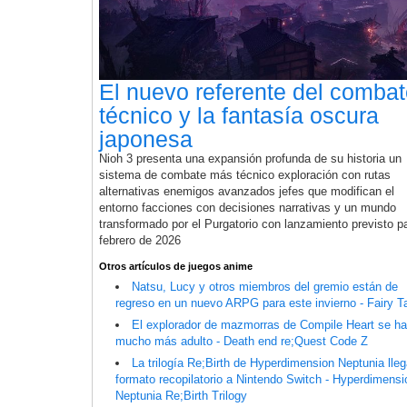
El nuevo referente del comba
técnico y la fantasía oscura
japonesa
Nioh 3 presenta una expansión profunda de su historia un
sistema de combate más técnico exploración con rutas
alternativas enemigos avanzados jefes que modifican el
entorno facciones con decisiones narrativas y un mundo
transformado por el Purgatorio con lanzamiento previsto p
febrero de 2026
Otros artículos de juegos anime
Natsu, Lucy y otros miembros del gremio están de
regreso en un nuevo ARPG para este invierno - Fairy Ta
El explorador de mazmorras de Compile Heart se h
mucho más adulto - Death end re;Quest Code Z
La trilogía Re;Birth de Hyperdimension Neptunia lle
formato recopilatorio a Nintendo Switch - Hyperdimensi
Neptunia Re;Birth Trilogy