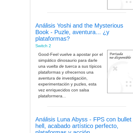
Análisis Yoshi and the Mysterious
Book - Puzle, aventura... ¿y
plataformas?
Switch 2
Good-Feel vuelve a apostar por el
simpático dinosaurio para darle
una
vuelta de tuerca
a sus típicos
plataformas y ofrecernos una
aventura de investigación,
experimentación y puzles, esta
vez enriquecidos con salsa
plataformera...
Análisis Luna Abyss - FPS con bullet
hell, acabado artístico perfecto,
plataformas y acción