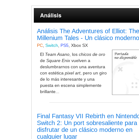
Análisis
Análisis The Adventures of Elliot: Th
Millenium Tales - Un clásico modern
PC
,
Switch
,
PS5
,
Xbox SX
El
Team Asano
, los
chicos de oro
de
Square Enix
vuelven a
deslumbrarnos con una aventura
con estética
pixel art
, pero un giro
de lo más interesante y una
puesta en escena simplemente
brillante...
Final Fantasy VII Rebirth en Nintend
Switch 2: Un port sobresaliente para
disfrutar de un clásico moderno en
cualquier lugar