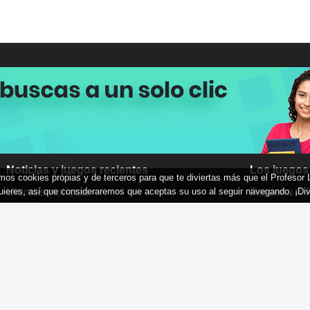
Noticias y juegos recientes
Los juegos
zamos cookies propias y de terceros para que te diviertas más que el Profesor
Últimas noticias
Persona 4 
uieres, así que consideraremos que aceptas su uso al seguir navegando. ¡Div
Nintendo Switch
GTA 6
Videojuegos PS5
Call of Dut
Juegos PS4
God of War
Videojuegos Xbox Series
Halo: Camp
Juegos Xbox One
Juegos PC