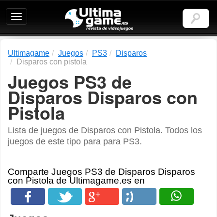
Ultimagame:
Revista
de
videojuegos
Ultimagame
Juegos
PS3
Disparos
Disparos con pistola
Juegos PS3 de
Disparos Disparos con
Pistola
Lista de juegos de Disparos con Pistola. Todos los
juegos de este tipo para para PS3.
Comparte Juegos PS3 de Disparos Disparos
con Pistola de Ultimagame.es en