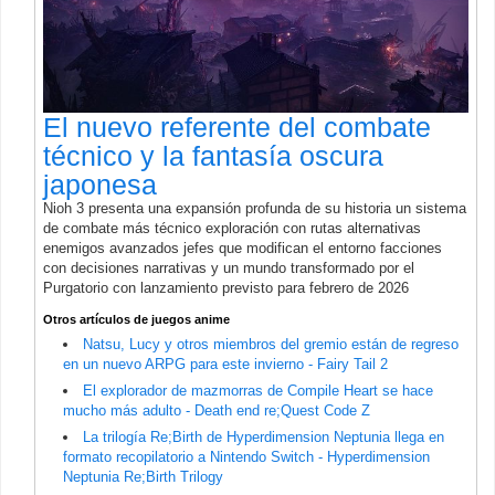
El nuevo referente del combate
técnico y la fantasía oscura
japonesa
Nioh 3 presenta una expansión profunda de su historia un sistema
de combate más técnico exploración con rutas alternativas
enemigos avanzados jefes que modifican el entorno facciones
con decisiones narrativas y un mundo transformado por el
Purgatorio con lanzamiento previsto para febrero de 2026
Otros artículos de juegos anime
Natsu, Lucy y otros miembros del gremio están de regreso
en un nuevo ARPG para este invierno - Fairy Tail 2
El explorador de mazmorras de Compile Heart se hace
mucho más adulto - Death end re;Quest Code Z
La trilogía Re;Birth de Hyperdimension Neptunia llega en
formato recopilatorio a Nintendo Switch - Hyperdimension
Neptunia Re;Birth Trilogy