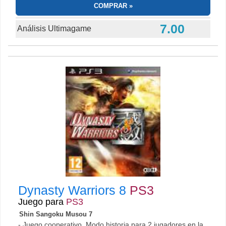
COMPRAR
7.00
Análisis Ultimagame
Dynasty Warriors 8
PS3
Juego para
PS3
Shin Sangoku Musou 7
- Juego cooperativo. Modo historia para 2 jugadores en la