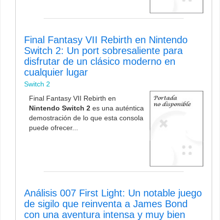
Final Fantasy VII Rebirth en Nintendo
Switch 2: Un port sobresaliente para
disfrutar de un clásico moderno en
cualquier lugar
Switch 2
Final Fantasy VII Rebirth en
Nintendo Switch 2
es una auténtica
demostración de lo que esta consola
puede ofrecer...
Análisis 007 First Light: Un notable juego
de sigilo que reinventa a James Bond
con una aventura intensa y muy bien