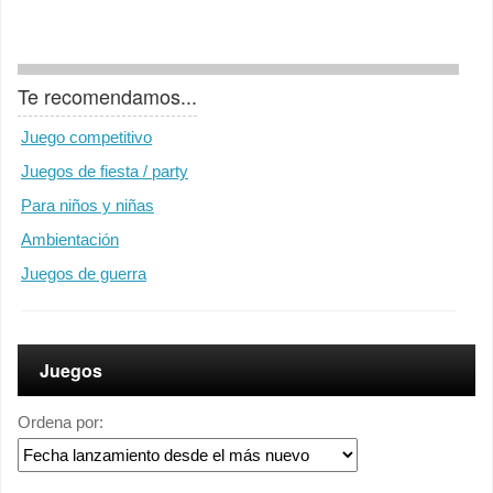
Te recomendamos...
Juego competitivo
Juegos de fiesta / party
Para niños y niñas
Ambientación
Juegos de guerra
Juegos
Ordena por: