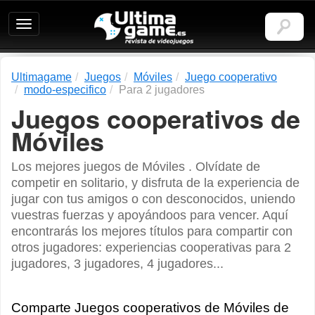
Ultimagame:
Revista
de
videojuegos
Ultimagame
Juegos
Móviles
Juego cooperativo
modo-especifico
Para 2 jugadores
Juegos cooperativos de
Móviles
Los mejores juegos de Móviles . Olvídate de
competir en solitario, y disfruta de la experiencia de
jugar con tus amigos o con desconocidos, uniendo
vuestras fuerzas y apoyándoos para vencer. Aquí
encontrarás los mejores títulos para compartir con
otros jugadores: experiencias cooperativas para 2
jugadores, 3 jugadores, 4 jugadores...
Comparte Juegos cooperativos de Móviles de