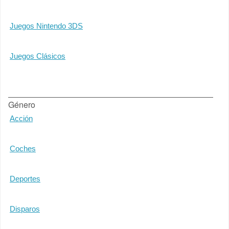
Juegos Nintendo 3DS
Juegos Clásicos
Género
Acción
Coches
Deportes
Disparos