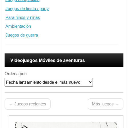
Juegos de fiesta / party
Para niños y niñas
Ambientación
Juegos de guerra
Videojuegos Móviles de aventuras
Ordena por:
← Juegos recientes
Más juegos →