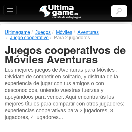
Ultimagame:
Revista
de
videojuegos
Ultimagame
Juegos
Móviles
Aventuras
Juego cooperativo
Para 2 jugadores
Juegos cooperativos de
Móviles Aventuras
Los mejores juegos de Aventuras para Móviles .
Olvídate de competir en solitario, y disfruta de la
experiencia de jugar con tus amigos o con
desconocidos, uniendo vuestras fuerzas y
apoyándoos para vencer. Aquí encontrarás los
mejores títulos para compartir con otros jugadores:
experiencias cooperativas para 2 jugadores, 3
jugadores, 4 jugadores...