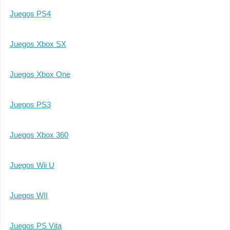
Juegos PS4
Juegos Xbox SX
Juegos Xbox One
Juegos PS3
Juegos Xbox 360
Juegos Wii U
Juegos WII
Juegos PS Vita