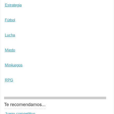
Estrategia
Fútbol
Lucha
Miedo
Minijuegos
RPG
Te recomendamos...
Juego competitivo