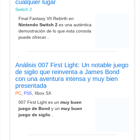
cualquier lugar
Switch 2
Final Fantasy VII Rebirth en
Nintendo Switch 2
es una auténtica
demostración de lo que esta consola
puede ofrecer...
Análisis 007 First Light: Un notable juego
de sigilo que reinventa a James Bond
con una aventura intensa y muy bien
presentada
PC
,
PS5
,
Xbox SX
007 First Light es un
muy buen
juego de Bond
y un
muy buen
juego de sigilo
...