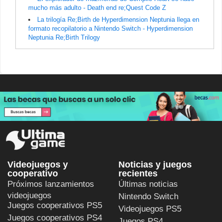
mucho más adulto - Death end re;Quest Code Z
La trilogía Re;Birth de Hyperdimension Neptunia llega en
formato recopilatorio a Nintendo Switch - Hyperdimension
Neptunia Re;Birth Trilogy
Videojuegos y
Noticias y juegos
cooperativo
recientes
Próximos lanzamientos
Últimas noticias
videojuegos
Nintendo Switch
Juegos cooperativos PS5
Videojuegos PS5
Juegos cooperativos PS4
Juegos PS4