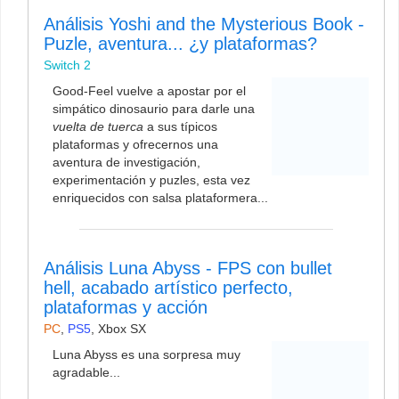
Análisis Yoshi and the Mysterious Book -
Puzle, aventura... ¿y plataformas?
Switch 2
Good-Feel vuelve a apostar por el
simpático dinosaurio para darle una
vuelta de tuerca
a sus típicos
plataformas y ofrecernos una
aventura de investigación,
experimentación y puzles, esta vez
enriquecidos con salsa plataformera...
Análisis Luna Abyss - FPS con bullet
hell, acabado artístico perfecto,
plataformas y acción
PC
,
PS5
,
Xbox SX
Luna Abyss es una sorpresa muy
agradable...