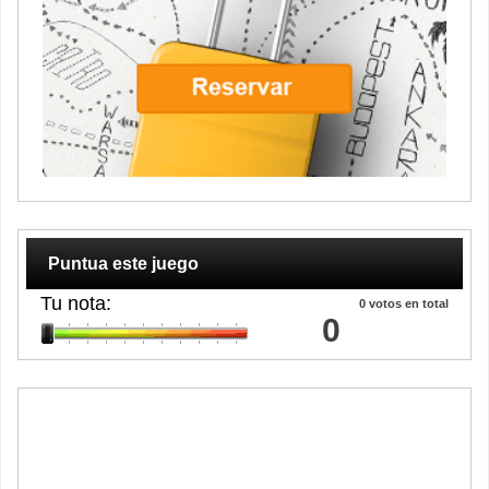
Puntua este juego
Tu nota:
0
votos en total
0