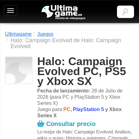
Ultimagame:
Revista
de
videojuegos
Ultimagame
Juegos
Halo: Campaign Evolved de Halo: Campaign
Evolved
Halo: Campaign
Evolved PC, PS5
y Xbox SX
Fecha de lanzamiento:
28 de Julio de
2026 (para PC y PlayStation 5 y Xbox
Series X)
Juego para
PC
,
PlayStation 5
y
Xbox
Series X
Consultar precio
Lo mejor de Halo: Campaign Evolved. Análisis,
wikis y guías: Historia y opiniones. Cómpralo