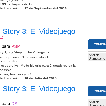
n RPG
y
Toques de Rol
de Lanzamiento
17 de Septiembre del 2010
 Story 3: El Videojuego
P
COMPR
o para
PSP
ory 3, Toy Story 3: The Videogame
Análisis
niños y niñas . Necesario saber leer
Ultimagame
 competitivo.
 cooperativo. Modo historia para 2 jugadores en la
consola
ormas
, Aventura y 3D
de Lanzamiento
16 de Julio del 2010
 Story 3: El Videojuego
COMPR
Análisis
o para
DS
Ultimagame