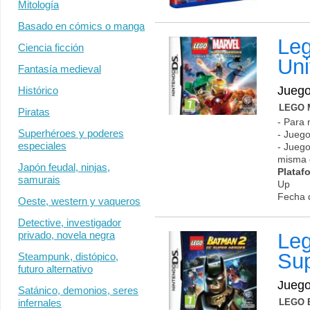
Mitología
Basado en cómics o manga
Leg
Ciencia ficción
Uni
Fantasía medieval
Jueg
Histórico
LEGO M
Piratas
- Para 
Superhéroes y poderes
- Juego
especiales
- Juego
misma 
Japón feudal, ninjas,
Plataf
samurais
Up
Fecha 
Oeste, western y vaqueros
Detective, investigador
privado, novela negra
Le
Su
Steampunk, distópico,
futuro alternativo
Jueg
Satánico, demonios, seres
infernales
LEGO B