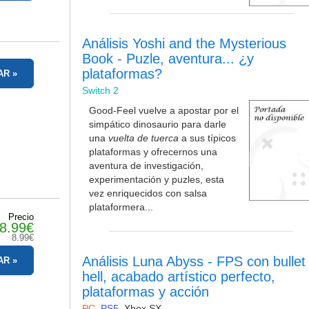
Análisis Yoshi and the Mysterious
Book - Puzle, aventura... ¿y
plataformas?
AR
Switch 2
Good-Feel vuelve a apostar por el
simpático dinosaurio para darle
una
vuelta de tuerca
a sus típicos
plataformas y ofrecernos una
aventura de investigación,
experimentación y puzles, esta
vez enriquecidos con salsa
plataformera...
Precio
8.99€
8.99€
Análisis Luna Abyss - FPS con bullet
AR
hell, acabado artístico perfecto,
plataformas y acción
PC
,
PS5
,
Xbox SX