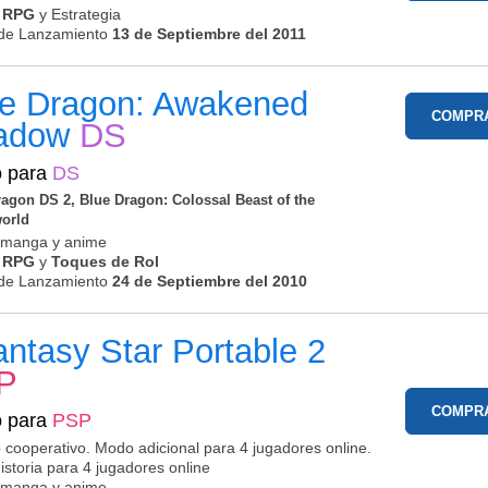
n RPG
y Estrategia
de Lanzamiento
13 de Septiembre del 2011
ue Dragon: Awakened
COMPR
adow
DS
o para
DS
ragon DS 2, Blue Dragon: Colossal Beast of the
orld
o manga y anime
n RPG
y
Toques de Rol
de Lanzamiento
24 de Septiembre del 2010
ntasy Star Portable 2
P
COMPR
o para
PSP
 cooperativo. Modo adicional para 4 jugadores online.
storia para 4 jugadores online
o manga y anime