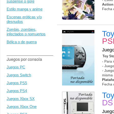
suspense o gore
Actio
Estilo manga y anime
Fecha 
Escenas eróticas y/o
desnudos
Zombis, zombies,
Toy
infectados o nomuertos
PS
Bélica o de guerra
Jueg
Toy St
Juegos por consola
- Para 
- Juego
Juegos PC
- Juego
Juegos Switch
misma 
Plataf
Juegos PS5
Fecha 
Juegos PS4
Toy
Juegos Xbox SX
DS
Juegos Xbox One
Jueg