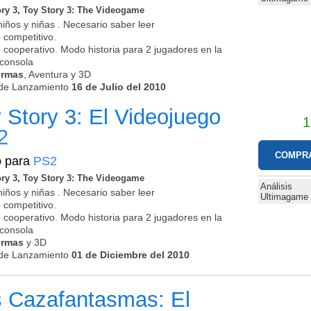
ory 3, Toy Story 3: The Videogame
niños y niñas . Necesario saber leer
 competitivo.
 cooperativo. Modo historia para 2 jugadores en la
consola
ormas
, Aventura y 3D
de Lanzamiento
16 de Julio del 2010
 Story 3: El Videojuego
1
2
COMPR
o para
PS2
ory 3, Toy Story 3: The Videogame
Análisis
niños y niñas . Necesario saber leer
Ultimagame
 competitivo.
 cooperativo. Modo historia para 2 jugadores en la
consola
ormas
y 3D
de Lanzamiento
01 de Diciembre del 2010
 Cazafantasmas: El