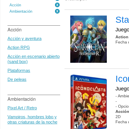
Acción
Ambientación
St
Acción
Jueg
Actio
Acción y aventura
Fecha 
Action RPG
Acción en escenario abierto
(sand box)
Plataformas
Ico
De peleas
Jueg
- Ambie
Ambientación
-
- Opcio
Pixel Art / Retro
Acción
2D
Vampiros, hombres lobo y
Fecha 
otras criaturas de la noche