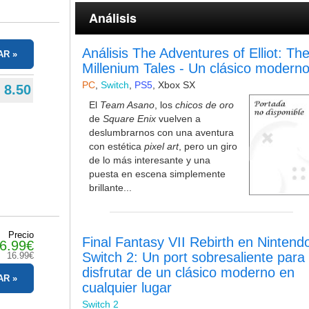
Análisis
Análisis The Adventures of Elliot: Th
AR
Millenium Tales - Un clásico modern
PC
,
Switch
,
PS5
,
Xbox SX
8.50
El
Team Asano
, los
chicos de oro
de
Square Enix
vuelven a
deslumbrarnos con una aventura
con estética
pixel art
, pero un giro
de lo más interesante y una
puesta en escena simplemente
brillante...
Precio
Final Fantasy VII Rebirth en Nintend
6.99€
Switch 2: Un port sobresaliente para
16.99€
disfrutar de un clásico moderno en
AR
cualquier lugar
Switch 2