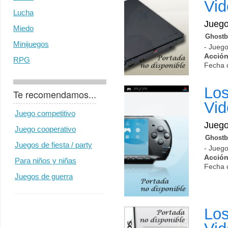
Vi
Lucha
Jueg
Miedo
Ghostb
Minijuegos
- Juego
Acción
RPG
Fecha 
Los
Te recomendamos...
Vi
Juego competitivo
Jueg
Juego cooperativo
Ghostb
Juegos de fiesta / party
- Juego
Acción
Para niños y niñas
Fecha 
Juegos de guerra
Los