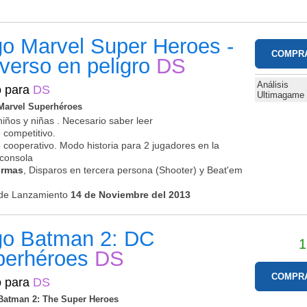
o Marvel Super Heroes -
COMPR
verso en peligro
DS
Análisis
o para
DS
Ultimagame
arvel Superhéroes
niños y niñas . Necesario saber leer
 competitivo.
 cooperativo. Modo historia para 2 jugadores en la
consola
ormas
, Disparos en tercera persona (Shooter) y Beat'em
de Lanzamiento
14 de Noviembre del 2013
go Batman 2: DC
1
perhéroes
DS
COMPR
o para
DS
atman 2: The Super Heroes