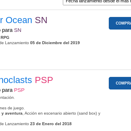
ar Ocean
SN
COMPR
o para
SN
n RPG
de Lanzamiento
05 de Diciembre del 2019
noclasts
PSP
COMPR
o para
PSP
ntación.
nes de juego.
 y aventura
, Acción en escenario abierto (sand box) y
de Lanzamiento
23 de Enero del 2018