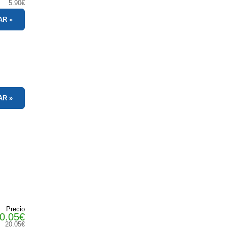
5.90€
AR
AR
Precio
0.05€
20.05€