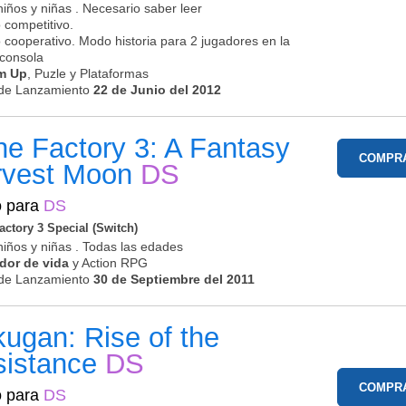
niños y niñas . Necesario saber leer
 competitivo.
 cooperativo. Modo historia para 2 jugadores en la
consola
m Up
, Puzle y Plataformas
de Lanzamiento
22 de Junio del 2012
e Factory 3: A Fantasy
COMPR
rvest Moon
DS
o para
DS
ctory 3 Special (Switch)
niños y niñas . Todas las edades
dor de vida
y Action RPG
de Lanzamiento
30 de Septiembre del 2011
ugan: Rise of the
sistance
DS
COMPR
o para
DS