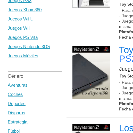
Juegos PS3
Toy St
Juegos Xbox 360
- Para 
- Juego
Juegos Wii U
- Juego
misma 
Juegos WII
Plataf
Juegos PS Vita
Fecha 
Juegos Nintendo 3DS
Toy
Juegos Móviles
PS
Jueg
Género
Toy St
- Para 
Aventuras
- Juego
- Juego
Coches
misma 
Deportes
Plataf
Fecha 
Disparos
Estrategia
Los
Fútbol