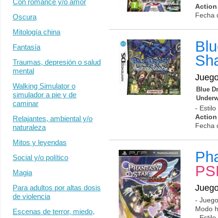
Con romance y/o amor
Actio
Fecha 
Oscura
Mitología china
Bl
Fantasía
Sh
Traumas, depresión o salud
mental
Jueg
Walking Simulator o
Blue D
simulador a pie y de
Underw
caminar
- Estil
Actio
Relajantes, ambiental y/o
Fecha 
naturaleza
Mitos y leyendas
Pha
Social y/o político
PS
Magia
Jueg
Para adultos por altas dosis
de violencia
- Juego
Modo hi
Escenas de terror, miedo,
- Estil