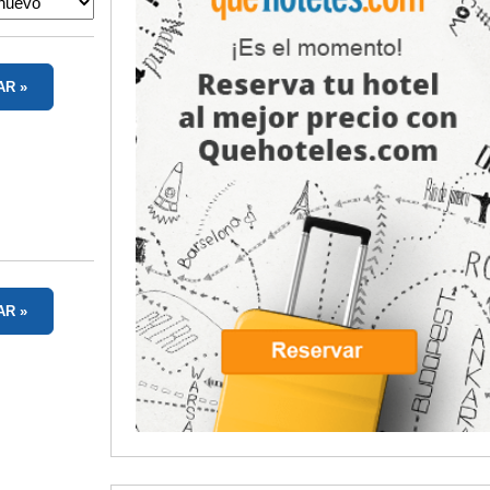
AR
AR