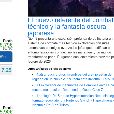
El nuevo referente del comba
técnico y la fantasía oscura
japonesa
Nioh 3 presenta una expansión profunda de su historia un
Precio
sistema de combate más técnico exploración con rutas
8.79€
alternativas enemigos avanzados jefes que modifican el
18.79€
entorno facciones con decisiones narrativas y un mundo
transformado por el Purgatorio con lanzamiento previsto p
AR
febrero de 2026
Otros artículos de juegos anime
7.25
Natsu, Lucy y otros miembros del gremio están de
regreso en un nuevo ARPG para este invierno - Fairy Ta
El explorador de mazmorras de Compile Heart se h
mucho más adulto - Death end re;Quest Code Z
La trilogía Re;Birth de Hyperdimension Neptunia lle
formato recopilatorio a Nintendo Switch - Hyperdimensi
Neptunia Re;Birth Trilogy
Precio
5.90€