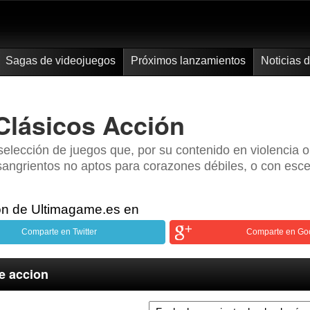
Sagas de videojuegos
Próximos lanzamientos
Noticias 
Clásicos Acción
elección de juegos que, por su contenido en violencia 
angrientos no aptos para corazones débiles, o con esce
ón de Ultimagame.es en
Comparte en Twitter
Comparte en Go
e accion