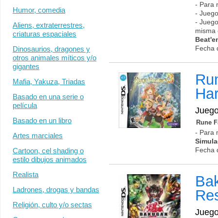
- Para 
Humor, comedia
- Juego
- Juego
Aliens, extraterrestres,
misma 
criaturas espaciales
Beat'e
Fecha 
Dinosaurios, dragones y
otros animales míticos y/o
gigantes
Run
Mafia, Yakuza, Triadas
Ha
Basado en una serie o
película
Jueg
Basado en un libro
Rune Fa
- Para 
Artes marciales
Simula
Fecha 
Cartoon, cel shading o
estilo dibujos animados
Realista
Bak
Ladrones, drogas y bandas
Re
Religión, culto y/o sectas
Jueg