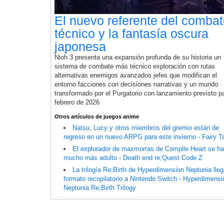
El nuevo referente del comba
técnico y la fantasía oscura
japonesa
Nioh 3 presenta una expansión profunda de su historia un
sistema de combate más técnico exploración con rutas
alternativas enemigos avanzados jefes que modifican el
entorno facciones con decisiones narrativas y un mundo
transformado por el Purgatorio con lanzamiento previsto p
febrero de 2026
Otros artículos de juegos anime
Natsu, Lucy y otros miembros del gremio están de
regreso en un nuevo ARPG para este invierno - Fairy Ta
El explorador de mazmorras de Compile Heart se h
mucho más adulto - Death end re;Quest Code Z
La trilogía Re;Birth de Hyperdimension Neptunia lle
formato recopilatorio a Nintendo Switch - Hyperdimensi
Neptunia Re;Birth Trilogy