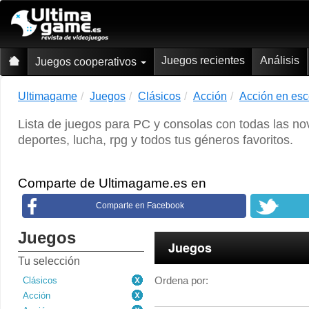
Juegos recientes
Análisis
Juegos cooperativos
Ultimagame
Juegos
Clásicos
Acción
Acción en esc
Lista de juegos para PC y consolas con todas las no
deportes, lucha, rpg y todos tus géneros favoritos.
Comparte de Ultimagame.es en
Comparte en Facebook
Juegos
Juegos
Tu selección
Ordena por:
Clásicos
Acción