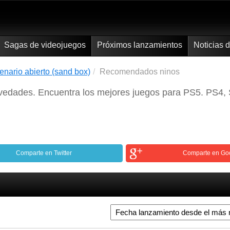
Sagas de videojuegos
Próximos lanzamientos
Noticias 
enario abierto (sand box)
Recomendados ninos
vedades. Encuentra los mejores juegos para PS5. PS4, S
Comparte en Twitter
Comparte en Go