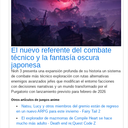
El nuevo referente del combate
técnico y la fantasía oscura
japonesa
Nioh 3 presenta una expansión profunda de su historia un sistema
de combate más técnico exploración con rutas alternativas
enemigos avanzados jefes que modifican el entorno facciones
con decisiones narrativas y un mundo transformado por el
Purgatorio con lanzamiento previsto para febrero de 2026
Otros artículos de juegos anime
Natsu, Lucy y otros miembros del gremio están de regreso
en un nuevo ARPG para este invierno - Fairy Tail 2
El explorador de mazmorras de Compile Heart se hace
mucho más adulto - Death end re;Quest Code Z