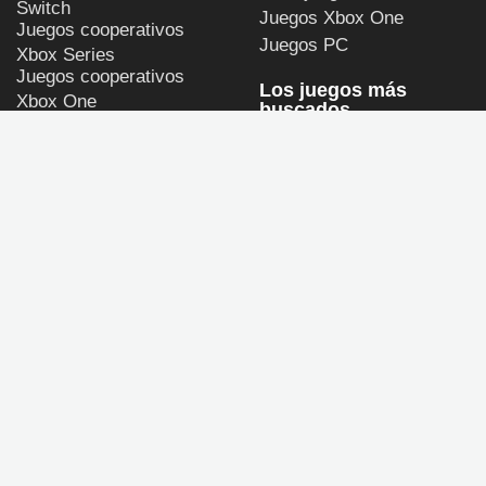
Switch
Juegos Xbox One
Juegos cooperativos
Juegos PC
Xbox Series
Juegos cooperativos
Los juegos más
Xbox One
buscados
Juegos cooperativos PC
Persona 4 Revival
GTA 6
Call of Duty: Modern
Warfare 4
God of War Laufey
Halo: Campaign Evolved
ULTIMAGAME
Política de privacidad y
de uso