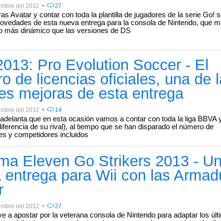
-
embre del 2012
27
s Avatar y contar con toda la plantilla de jugadores de la serie Go! s
novedades de esta nueva entrega para la consola de Nintendo, que m
go más dinámico que las versiones de DS
013: Pro Evolution Soccer - El
 de licencias oficiales, una de 
es mejoras de esta entrega
-
embre del 2012
14
delanta que en esta ocasión vamos a contar con toda la liga BBVA y
diferencia de su rival), al tiempo que se han disparado el número de
es y competidores incluidos
ma Eleven Go Strikers 2013 - U
 entrega para Wii con las Armad
r
-
embre del 2012
27
ve a apostar por la veterana consola de Nintendo para adaptar los úl