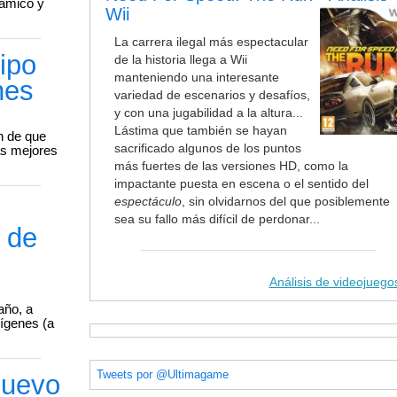
námico y
Wii
La carrera ilegal más espectacular
ipo
de la historia llega a Wii
manteniendo una interesante
nes
variedad de escenarios y desafíos,
y con una jugabilidad a la altura...
Lástima que también se hayan
n de que
sacrificado algunos de los puntos
as mejores
más fuertes de las versiones HD, como la
impactante puesta en escena o el sentido del
espectáculo
, sin olvidarnos del que posiblemente
sea su fallo más difícil de perdonar...
 de
Análisis de videojuego
año, a
rígenes (a
Tweets por @Ultimagame
nuevo