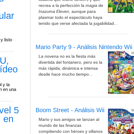
recrea a la perfección la
magia
de
Inazuma Eleven
, aunque para
ular
plasmar todo el espectáculo haya
tenido que verse afectada la jugabilidad...
y listo
Mario Party 9 - Análisis Nintendo Wii
La novena no es la fiesta más
 U,
divertida del fontanero, pero es la
ídeo
más rápida, dinámica e intensa
desde hace mucho tiempo...
 y la
ón en una
vel 5
Boom Street - Análisis Wii
i en
Mario y sus amigos se lanzan al
mundo de las finanzas
compitiendo con héroes y villanos