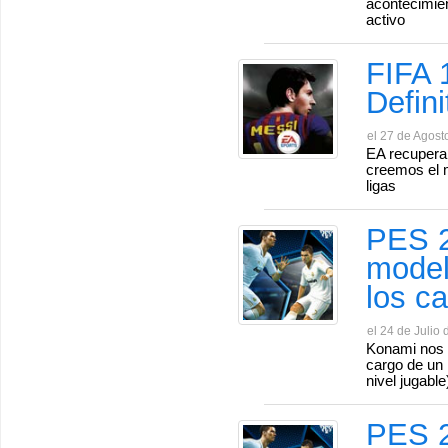
acontecimie
activo
FIFA 
Defin
el 27 de Agost
EA recupera 
creemos el m
ligas
PES 2
model
los c
el 24 de Julio 
Konami nos 
cargo de un 
nivel jugable
PES 2