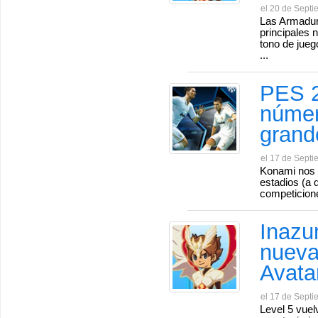
el 20 de Septi
Las Armadura
principales 
tono de jue
...
PES 2
número
grand
el 17 de Septi
Konami nos a
estadios (a 
competicion
Inazu
nueva
Avata
el 17 de Septi
Level 5 vuel