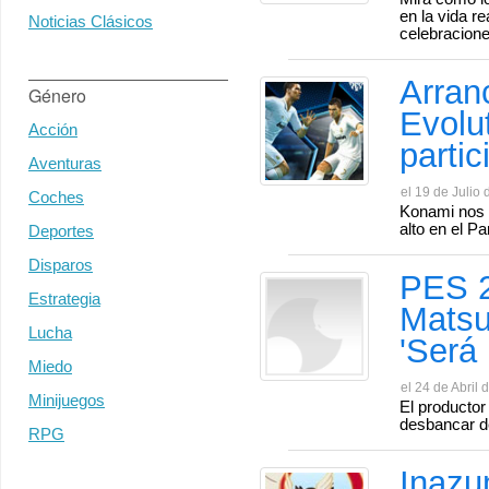
en la vida r
Noticias Clásicos
celebracione
Arran
Género
Evolu
Acción
partic
Aventuras
el 19 de Julio 
Coches
Konami nos d
alto en el Pa
Deportes
Disparos
PES 2
Estrategia
Matsu
Lucha
'Será 
Miedo
el 24 de Abril 
Minijuegos
El productor
desbancar de
RPG
Inazu