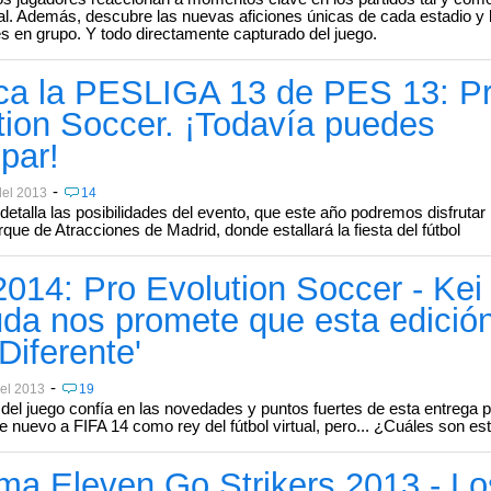
eal. Además, descubre las nuevas aficiones únicas de cada estadio y
s en grupo. Y todo directamente capturado del juego.
ca la PESLIGA 13 de PES 13: P
tion Soccer. ¡Todavía puedes
ipar!
-
del 2013
14
etalla las posibilidades del evento, que este año podremos disfrutar 
rque de Atracciones de Madrid, donde estallará la fiesta del fútbol
014: Pro Evolution Soccer - Kei
da nos promete que esta edició
Diferente'
-
del 2013
19
 del juego confía en las novedades y puntos fuertes de esta entrega 
 nuevo a FIFA 14 como rey del fútbol virtual, pero... ¿Cuáles son e
ma Eleven Go Strikers 2013 - Lo