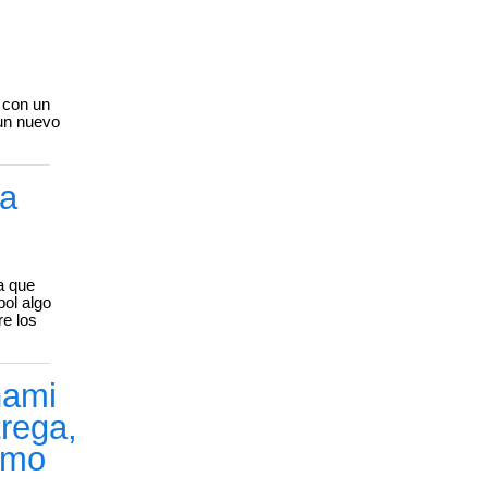
o con un
 un nuevo
la
a que
bol algo
e los
nami
rega,
emo