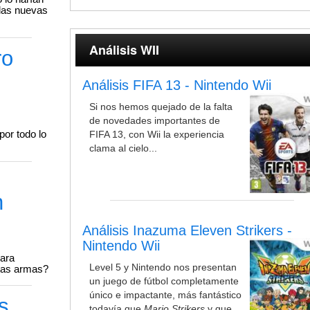
 las nuevas
Análisis WII
ro
Análisis FIFA 13 - Nintendo Wii
Si nos hemos quejado de la falta
de novedades importantes de
por todo lo
FIFA 13, con Wii la experiencia
clama al cielo...
n
Análisis Inazuma Eleven Strikers -
Nintendo Wii
para
Level 5 y Nintendo nos presentan
stas armas?
un juego de fútbol completamente
único e impactante, más fantástico
s
todavía que
Mario Strikers
y que