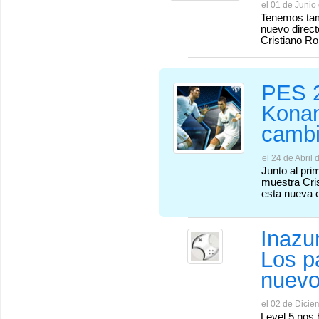
el 01 de Junio
Tenemos tamb
nuevo direct
Cristiano Ro
PES 2
Konam
cambi
el 24 de Abril 
Junto al pri
muestra Cri
esta nueva 
Inazu
Los p
nuevo 
el 02 de Dicie
Level 5 nos 