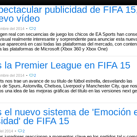
pectacular publicidad de FIFA 15
evo vídeo
-
embre del 2014
2
gen real con secuencias de juego los chicos de EA Sports han cons
visual realmente interesante y sorprendente para anunciar esta nuev
que aparecerá en casi todas las plataformas del mercado, con conten
a las plataformas de Microsoft (Xbox 360 y Xbox One)
s la Premier League en FIFA 15
-
embre del 2014
2
ts nos trae un avance de su título de fútbol estrella, desvelando las
 de Spurs, Astonvilla, Chelsea, Liverpool y Manchester City, que nos
s una idea de las mejoras gráficas del título en las versiones next ge
s el nuevo sistema de 'Emoción 
sidad' de FIFA 15
-
del 2014
2
s jugadores reaccionan a momentos clave en los partidos tal y como