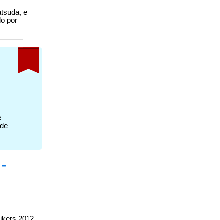
tsuda, el
do por
e
 de
-
rikers 2012