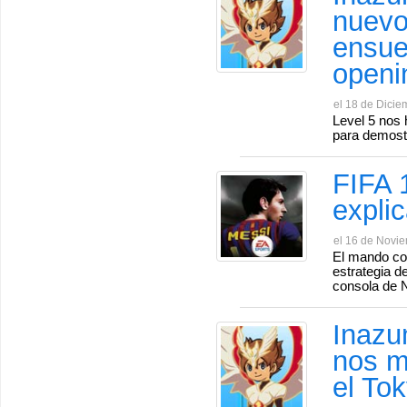
nuevo
ensue
openi
el 18 de Dicie
Level 5 nos 
para demostra
FIFA 1
expli
el 16 de Novi
El mando con
estrategia de
consola de 
Inazu
nos m
el To