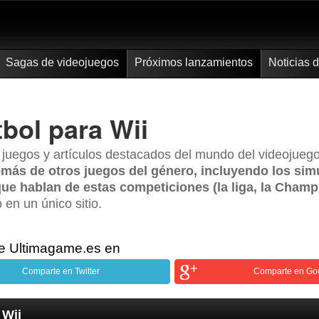
Sagas de videojuegos
Próximos lanzamientos
Noticias 
tbol para Wii
s juegos y artículos destacados del mundo del videojue
demás de otros juegos del género, incluyendo los sim
que hablan de estas competiciones (la liga, la Champ
 en un único sitio.
de Ultimagame.es en
Comparte en Twitter
Comparte en Go
 Wii