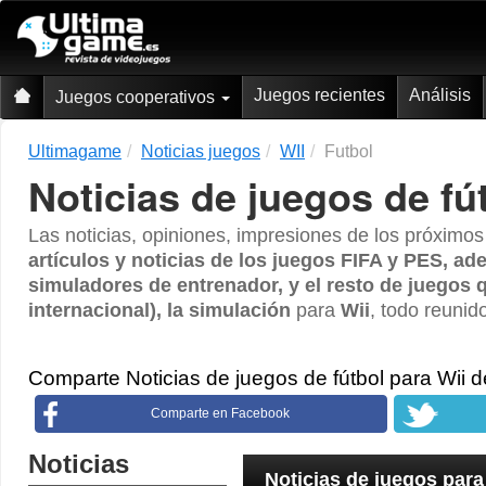
Juegos recientes
Análisis
Juegos cooperativos
Ultimagame
Noticias juegos
WII
Futbol
Noticias de juegos de fú
Las noticias, opiniones, impresiones de los próximo
artículos y noticias de los juegos FIFA y PES, a
simuladores de entrenador, y el resto de juegos 
internacional), la simulación
para
Wii
, todo reunido
Comparte Noticias de juegos de fútbol para Wii 
Comparte en Facebook
Noticias
Noticias de juegos para