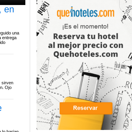
, en
eguido una
a entrega
ido
 sirven
n. Ojo
e
 lo harían