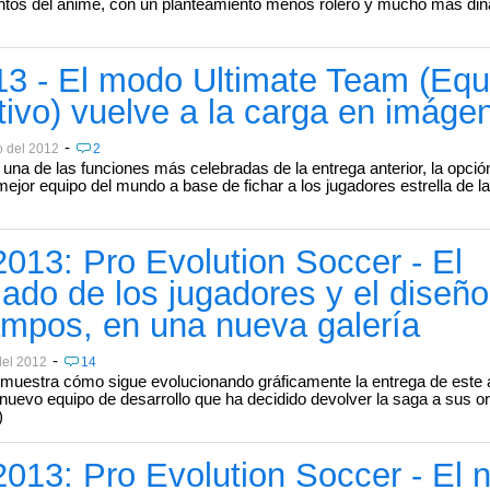
ntos del anime, con un planteamiento menos rolero y mucho más di
13 - El modo Ultimate Team (Equ
itivo) vuelve a la carga en imáge
-
o del 2012
2
una de las funciones más celebradas de la entrega anterior, la opció
ejor equipo del mundo a base de fichar a los jugadores estrella de l
013: Pro Evolution Soccer - El
ado de los jugadores y el diseño
ampos, en una nueva galería
-
del 2012
14
muestra cómo sigue evolucionando gráficamente la entrega de este 
nuevo equipo de desarrollo que ha decidido devolver la saga a sus o
)
013: Pro Evolution Soccer - El 