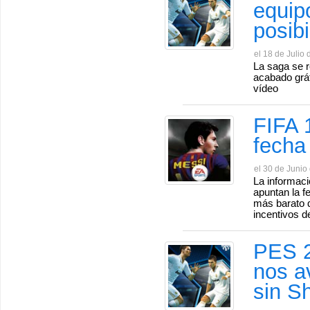
equip
posib
el 18 de Julio 
La saga se r
acabado gráf
vídeo
FIFA 1
fecha
el 30 de Junio
La informaci
apuntan la f
más barato 
incentivos de
PES 2
nos a
sin S