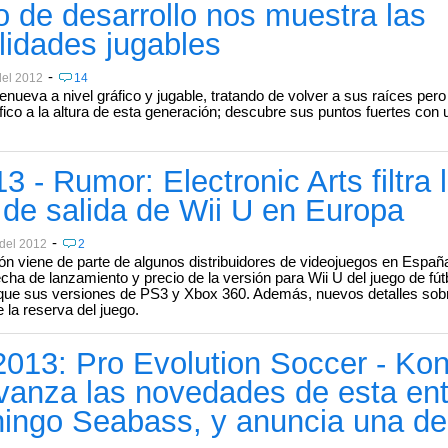
o de desarrollo nos muestra las
ilidades jugables
-
del 2012
14
enueva a nivel gráfico y jugable, tratando de volver a sus raíces per
ico a la altura de esta generación; descubre sus puntos fuertes con
3 - Rumor: Electronic Arts filtra 
 de salida de Wii U en Europa
-
 del 2012
2
ón viene de parte de algunos distribuidores de videojuegos en Españ
echa de lanzamiento y precio de la versión para Wii U del juego de fút
que sus versiones de PS3 y Xbox 360. Además, nuevos detalles sobr
 la reserva del juego.
013: Pro Evolution Soccer - Ko
vanza las novedades de esta ent
hingo Seabass, y anuncia una d