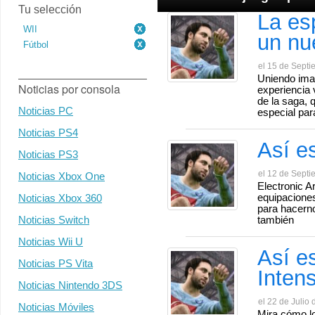
Tu selección
La es
WII
un nu
Fútbol
el 15 de Septi
Uniendo ima
Noticias por consola
experiencia 
de la saga, 
Noticias PC
especial par
Noticias PS4
Así e
Noticias PS3
el 12 de Septi
Noticias Xbox One
Electronic Ar
equipaciones
Noticias Xbox 360
para hacerno
Noticias Switch
también
Noticias Wii U
Así e
Noticias PS Vita
Inten
Noticias Nintendo 3DS
el 22 de Julio 
Noticias Móviles
Mira cómo lo