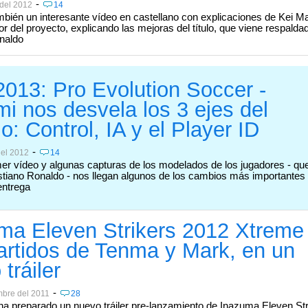
-
 del 2012
14
ién un interesante vídeo en castellano con explicaciones de Kei Ma
or del proyecto, explicando las mejoras del título, que viene respalda
naldo
013: Pro Evolution Soccer -
i nos desvela los 3 ejes del
o: Control, IA y el Player ID
-
del 2012
14
mer vídeo y algunas capturas de los modelados de los jugadores - qu
stiano Ronaldo - nos llegan algunos de los cambios más importantes
entrega
ma Eleven Strikers 2012 Xtreme 
artidos de Tenma y Mark, en un
tráiler
-
mbre del 2011
28
ha preparado un nuevo tráiler pre-lanzamiento de Inazuma Eleven St