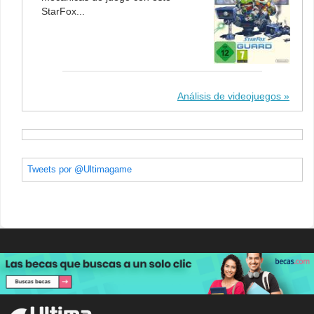
StarFox...
Análisis de videojuegos
Tweets por @Ultimagame