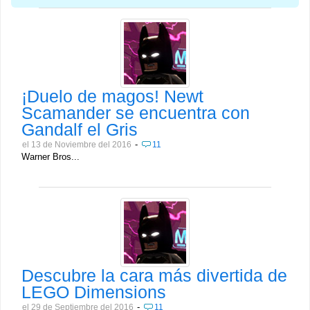
¡Duelo de magos! Newt
Scamander se encuentra con
Gandalf el Gris
-
el 13 de Noviembre del 2016
11
Warner Bros...
Descubre la cara más divertida de
LEGO Dimensions
-
el 29 de Septiembre del 2016
11