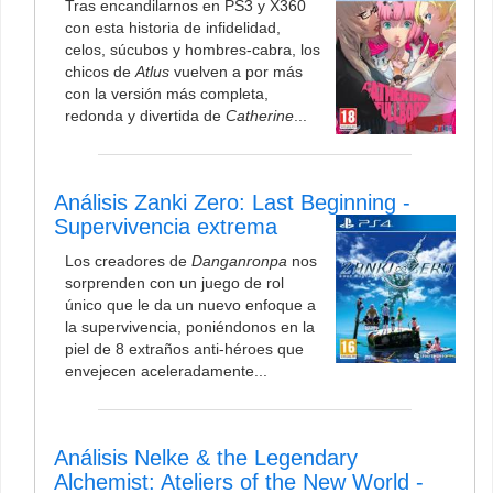
Tras encandilarnos en PS3 y X360
con esta historia de infidelidad,
celos, súcubos y hombres-cabra, los
chicos de
Atlus
vuelven a por más
con la versión más completa,
redonda y divertida de
Catherine
...
Análisis Zanki Zero: Last Beginning -
Supervivencia extrema
Los creadores de
Danganronpa
nos
sorprenden con un juego de rol
único que le da un nuevo enfoque a
la supervivencia, poniéndonos en la
piel de 8 extraños anti-héroes que
envejecen aceleradamente...
Análisis Nelke & the Legendary
Alchemist: Ateliers of the New World -