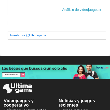
Análisis de videojuegos
Tweets por @Ultimagame
Videojuegos y
Noticias y juegos
cooperativo
recientes