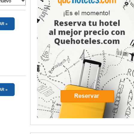
AR
AR