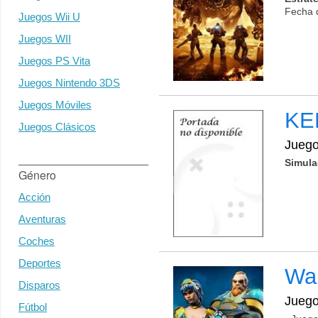
Fecha 
Juegos Wii U
Juegos WII
Juegos PS Vita
Juegos Nintendo 3DS
Juegos Móviles
K
Juegos Clásicos
Jueg
Simula
Género
Acción
Aventuras
Coches
Deportes
Wa
Disparos
Jueg
Fútbol