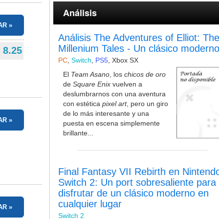
Análisis
AR
Análisis The Adventures of Elliot: Th
Millenium Tales - Un clásico modern
8.25
PC
,
Switch
,
PS5
,
Xbox SX
El
Team Asano
, los
chicos de oro
de
Square Enix
vuelven a
deslumbrarnos con una aventura
con estética
pixel art
, pero un giro
de lo más interesante y una
AR
puesta en escena simplemente
brillante...
Final Fantasy VII Rebirth en Nintend
Switch 2: Un port sobresaliente para
disfrutar de un clásico moderno en
cualquier lugar
AR
Switch 2