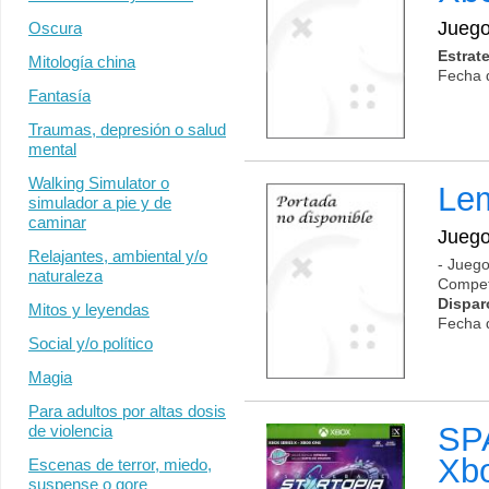
Jueg
Oscura
Estrat
Mitología china
Fecha 
Fantasía
Traumas, depresión o salud
mental
Walking Simulator o
Le
simulador a pie y de
caminar
Jueg
Relajantes, ambiental y/o
- Juego
naturaleza
Competi
Dispar
Mitos y leyendas
Fecha 
Social y/o político
Magia
Para adultos por altas dosis
SP
de violencia
Xb
Escenas de terror, miedo,
suspense o gore