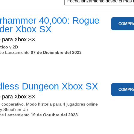
rhammer 40,000: Rogue
COMPR
ader
Xbox SX
o para
Xbox SX
ctico
y 2D
de Lanzamiento
07 de Diciembre del 2023
dless Dungeon
Xbox SX
COMPR
o para
Xbox SX
 cooperativo. Modo historia para 4 jugadores online
y Shoot'em Up
de Lanzamiento
19 de Octubre del 2023