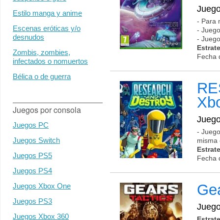
Jueg
Estilo manga y anime
- Para 
Escenas eróticas y/o
- Juego
desnudos
- Juego
Estrat
Zombis, zombies,
Fecha 
infectados o nomuertos
Bélica o de guerra
RE
Xb
Juegos por consola
Jueg
Juegos PC
- Juego
Juegos Switch
misma c
Estrat
Juegos PS5
Fecha 
Juegos PS4
Gea
Juegos Xbox One
Juegos PS3
Jueg
Juegos Xbox 360
Estrat