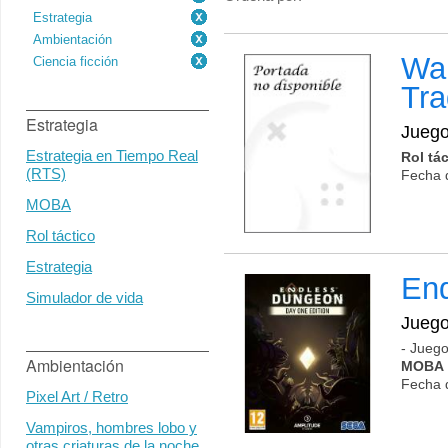
Estrategia
Ambientación
Wa
Ciencia ficción
Tr
Estrategia
Jueg
Estrategia en Tiempo Real
Rol tá
(RTS)
Fecha 
MOBA
Rol táctico
Estrategia
En
Simulador de vida
Jueg
- Juego
Ambientación
MOBA
Fecha 
Pixel Art / Retro
Vampiros, hombres lobo y
otras criaturas de la noche