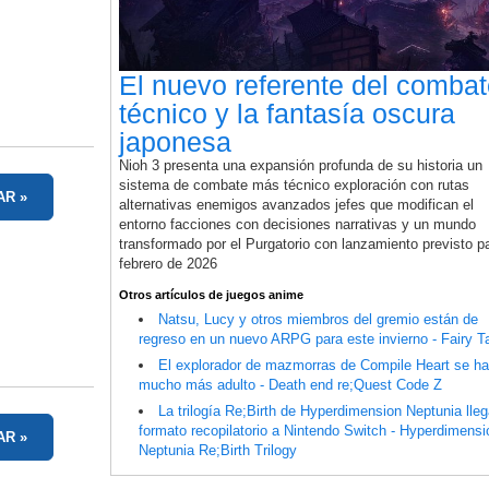
El nuevo referente del comba
técnico y la fantasía oscura
japonesa
Nioh 3 presenta una expansión profunda de su historia un
sistema de combate más técnico exploración con rutas
AR
alternativas enemigos avanzados jefes que modifican el
entorno facciones con decisiones narrativas y un mundo
transformado por el Purgatorio con lanzamiento previsto p
febrero de 2026
Otros artículos de juegos anime
Natsu, Lucy y otros miembros del gremio están de
regreso en un nuevo ARPG para este invierno - Fairy Ta
El explorador de mazmorras de Compile Heart se h
mucho más adulto - Death end re;Quest Code Z
La trilogía Re;Birth de Hyperdimension Neptunia lle
formato recopilatorio a Nintendo Switch - Hyperdimensi
AR
Neptunia Re;Birth Trilogy