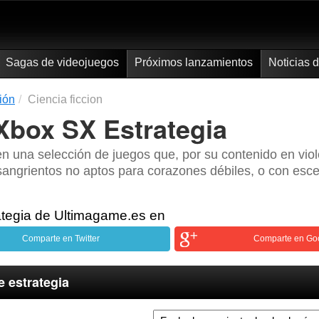
Sagas de videojuegos
Próximos lanzamientos
Noticias 
ión
Ciencia ficcion
Xbox SX Estrategia
n una selección de juegos que, por su contenido en vio
angrientos no aptos para corazones débiles, o con esce
tegia de Ultimagame.es en
Comparte en Twitter
Comparte en Go
 estrategia