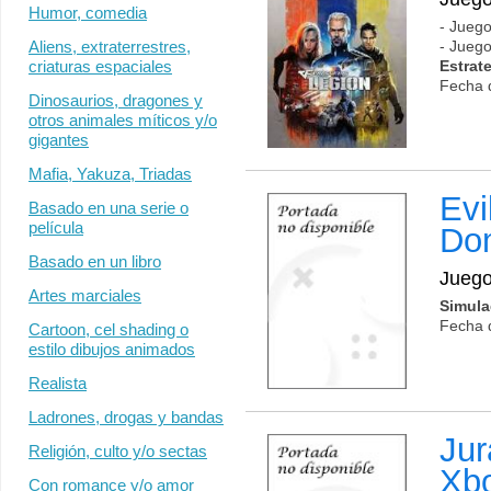
Humor, comedia
- Juego
Aliens, extraterrestres,
- Juego
criaturas espaciales
Estrat
Fecha 
Dinosaurios, dragones y
otros animales míticos y/o
gigantes
Mafia, Yakuza, Triadas
Evi
Basado en una serie o
película
Do
Basado en un libro
Jueg
Artes marciales
Simula
Fecha 
Cartoon, cel shading o
estilo dibujos animados
Realista
Ladrones, drogas y bandas
Jur
Religión, culto y/o sectas
Xb
Con romance y/o amor