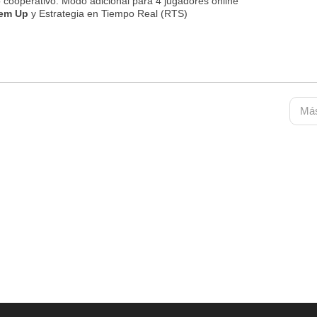
 cooperativo. Modo adicional para 4 jugadores online
'em Up
y Estrategia en Tiempo Real (RTS)
Más