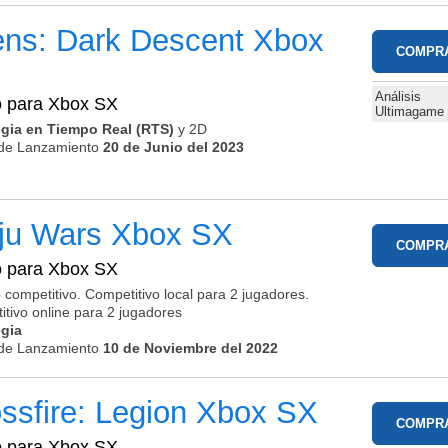
ens: Dark Descent
Xbox
COMPR
Análisis
o para
Xbox SX
Ultimagame
egia en Tiempo Real (RTS)
y 2D
de Lanzamiento
20 de Junio del 2023
iju Wars
Xbox SX
COMPR
o para
Xbox SX
 competitivo. Competitivo local para 2 jugadores.
tivo online para 2 jugadores
egia
de Lanzamiento
10 de Noviembre del 2022
ssfire: Legion
Xbox SX
COMPR
o para
Xbox SX