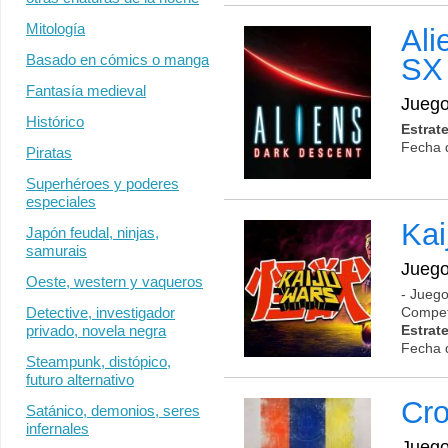
Mitología
Ali
Basado en cómics o manga
SX
Fantasía medieval
Jueg
Histórico
Estrat
Fecha 
Piratas
Superhéroes y poderes
especiales
Ka
Japón feudal, ninjas,
samurais
Jueg
Oeste, western y vaqueros
- Juego
Competi
Detective, investigador
Estrat
privado, novela negra
Fecha 
Steampunk, distópico,
futuro alternativo
Cro
Satánico, demonios, seres
infernales
Jueg