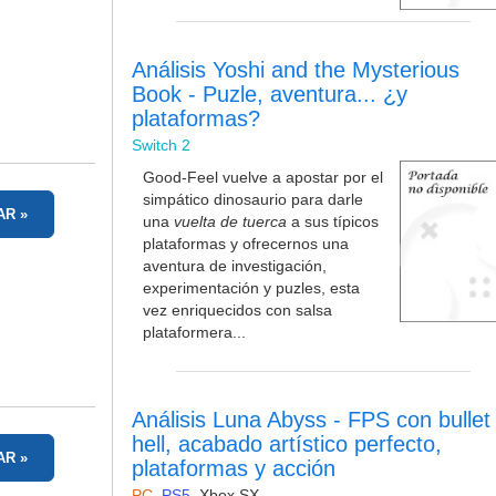
Análisis Yoshi and the Mysterious
Book - Puzle, aventura... ¿y
plataformas?
Switch 2
Good-Feel vuelve a apostar por el
simpático dinosaurio para darle
AR
una
vuelta de tuerca
a sus típicos
plataformas y ofrecernos una
aventura de investigación,
experimentación y puzles, esta
vez enriquecidos con salsa
plataformera...
Análisis Luna Abyss - FPS con bullet
hell, acabado artístico perfecto,
AR
plataformas y acción
PC
,
PS5
,
Xbox SX