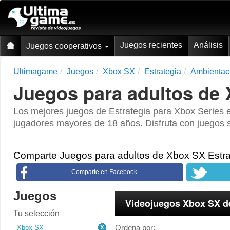
Juegos recientes
Análisis
Juegos cooperativos
Ultimagame
Juegos
Xbox SX
Estrategia
Ambientac
Juegos para adultos de 
Los mejores juegos de Estrategia para Xbox Series e
jugadores mayores de 18 años. Disfruta con juegos s
Comparte Juegos para adultos de Xbox SX Estra
Comparte en Facebook
Juegos
Videojuegos Xbox SX de
Tu selección
Ordena por:
Xbox SX