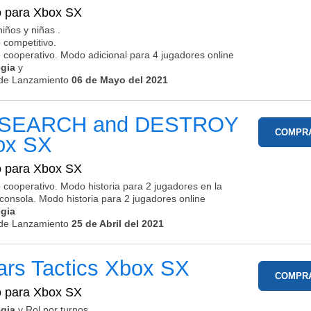
o para
Xbox SX
niños y niñas .
 competitivo.
 cooperativo. Modo adicional para 4 jugadores online
egia
y
de Lanzamiento
06 de Mayo del 2021
SEARCH and DESTROY
COMPR
ox SX
o para
Xbox SX
 cooperativo. Modo historia para 2 jugadores en la
onsola. Modo historia para 2 jugadores online
egia
de Lanzamiento
25 de Abril del 2021
rs Tactics
Xbox SX
COMPR
o para
Xbox SX
egia
y Rol por turnos