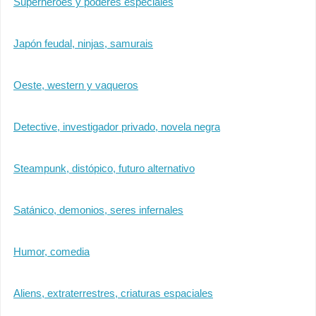
Superhéroes y poderes especiales
Japón feudal, ninjas, samurais
Oeste, western y vaqueros
Detective, investigador privado, novela negra
Steampunk, distópico, futuro alternativo
Satánico, demonios, seres infernales
Humor, comedia
Aliens, extraterrestres, criaturas espaciales