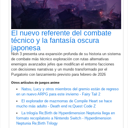
El nuevo referente del combate
técnico y la fantasía oscura
japonesa
Nioh 3 presenta una expansión profunda de su historia un sistema
de combate más técnico exploración con rutas alternativas
enemigos avanzados jefes que modifican el entorno facciones
con decisiones narrativas y un mundo transformado por el
Purgatorio con lanzamiento previsto para febrero de 2026
Otros artículos de juegos anime
Natsu, Lucy y otros miembros del gremio están de regreso
en un nuevo ARPG para este invierno - Fairy Tail 2
El explorador de mazmorras de Compile Heart se hace
mucho más adulto - Death end re;Quest Code Z
La trilogía Re;Birth de Hyperdimension Neptunia llega en
formato recopilatorio a Nintendo Switch - Hyperdimension
Neptunia Re;Birth Trilogy