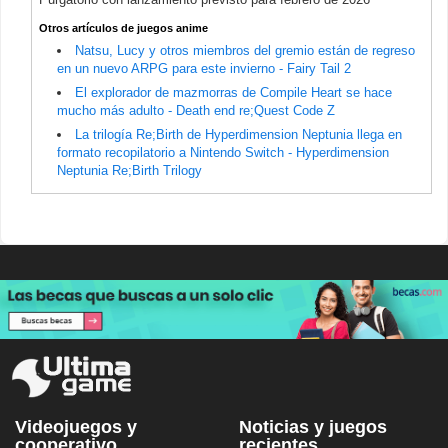
Otros artículos de juegos anime
Natsu, Lucy y otros miembros del gremio están de regreso
en un nuevo ARPG para este invierno - Fairy Tail 2
El explorador de mazmorras de Compile Heart se hace
mucho más adulto - Death end re;Quest Code Z
La trilogía Re;Birth de Hyperdimension Neptunia llega en
formato recopilatorio a Nintendo Switch - Hyperdimension
Neptunia Re;Birth Trilogy
Videojuegos y
Noticias y juegos
cooperativo
recientes