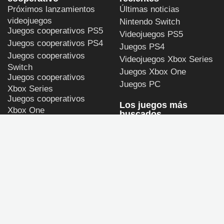
Próximos lanzamientos
Últimas noticias
videojuegos
Nintendo Switch
Juegos cooperativos PS5
Videojuegos PS5
Juegos cooperativos PS4
Juegos PS4
Juegos cooperativos
Videojuegos Xbox Series
Switch
Juegos Xbox One
Juegos cooperativos
Juegos PC
Xbox Series
Juegos cooperativos
Los juegos más
Xbox One
buscados
Juegos cooperativos PC
Persona 4 Revival
GTA 6
Call of Duty: Modern
Warfare 4
God of War Laufey
Halo: Campaign Evolved
ULTIMAGAME
Política de privacidad y