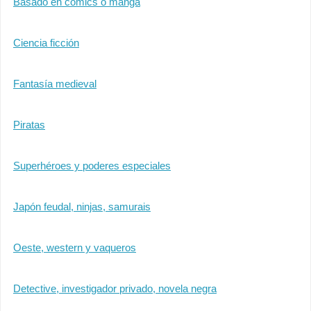
Basado en cómics o manga
Ciencia ficción
Fantasía medieval
Piratas
Superhéroes y poderes especiales
Japón feudal, ninjas, samurais
Oeste, western y vaqueros
Detective, investigador privado, novela negra