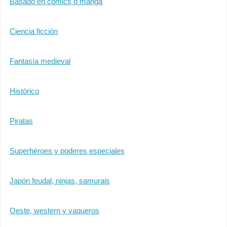
Basado en cómics o manga
Ciencia ficción
Fantasía medieval
Histórico
Piratas
Superhéroes y poderes especiales
Japón feudal, ninjas, samurais
Oeste, western y vaqueros