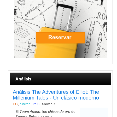
Análisis
Análisis The Adventures of Elliot: The
Millenium Tales - Un clásico moderno
PC
,
Switch
,
PS5
,
Xbox SX
El
Team Asano
, los
chicos de oro
de
Square Enix
vuelven a