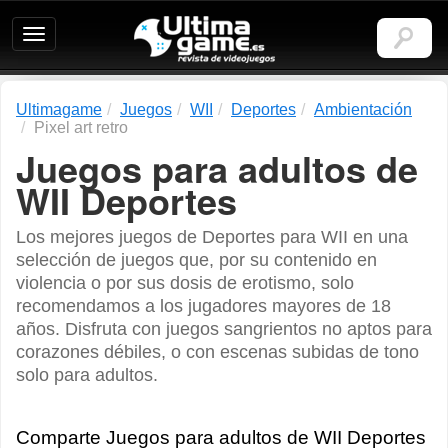
Ultimagame:
Revista
de
videojuegos
Ultimagame
Juegos
WII
Deportes
Ambientación
Pixel art retro
Juegos para adultos de
WII Deportes
Los mejores juegos de Deportes para WII en una
selección de juegos que, por su contenido en
violencia o por sus dosis de erotismo, solo
recomendamos a los jugadores mayores de 18
años. Disfruta con juegos sangrientos no aptos para
corazones débiles, o con escenas subidas de tono
solo para adultos.
Comparte Juegos para adultos de WII Deportes