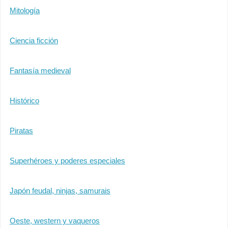
Mitología
Ciencia ficción
Fantasía medieval
Histórico
Piratas
Superhéroes y poderes especiales
Japón feudal, ninjas, samurais
Oeste, western y vaqueros