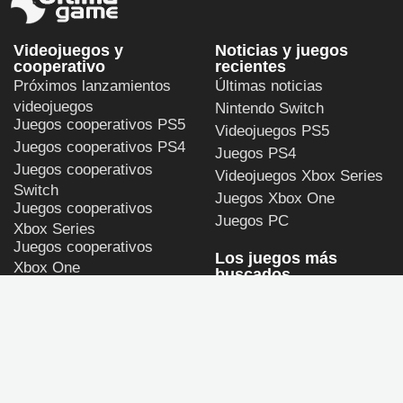
Videojuegos y
Noticias y juegos
cooperativo
recientes
Próximos lanzamientos
Últimas noticias
videojuegos
Nintendo Switch
Juegos cooperativos PS5
Videojuegos PS5
Juegos cooperativos PS4
Juegos PS4
Juegos cooperativos
Videojuegos Xbox Series
Switch
Juegos Xbox One
Juegos cooperativos
Juegos PC
Xbox Series
Juegos cooperativos
Los juegos más
Xbox One
buscados
Juegos cooperativos PC
Persona 4 Revival
GTA 6
Call of Duty: Modern
Warfare 4
God of War Laufey
Halo: Campaign Evolved