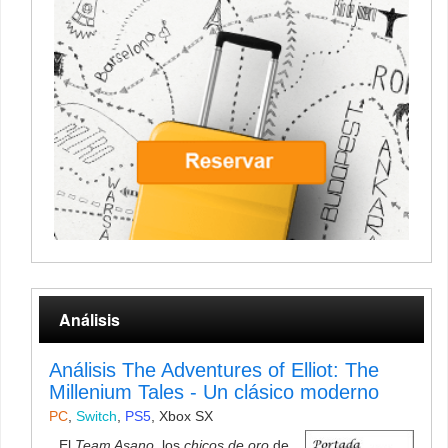
Análisis
Análisis The Adventures of Elliot: The
Millenium Tales - Un clásico moderno
PC
,
Switch
,
PS5
,
Xbox SX
El
Team Asano
, los
chicos de oro
de