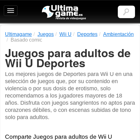
Ultimagame:
Revista
de
videojuegos
Ultimagame
Juegos
Wii U
Deportes
Ambientación
Basado comic
Juegos para adultos de
Wii U Deportes
Los mejores juegos de Deportes para Wii U en una
selección de juegos que, por su contenido en
violencia o por sus dosis de erotismo, solo
recomendamos a los jugadores mayores de 18
años. Disfruta con juegos sangrientos no aptos para
corazones débiles, o con escenas subidas de tono
solo para adultos.
Comparte Juegos para adultos de Wii U