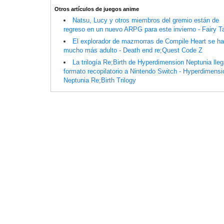
japonesa
Nioh 3 presenta una expansión profunda de su historia un
sistema de combate más técnico exploración con rutas
alternativas enemigos avanzados jefes que modifican el
entorno facciones con decisiones narrativas y un mundo
transformado por el Purgatorio con lanzamiento previsto p
febrero de 2026
Otros artículos de juegos anime
Natsu, Lucy y otros miembros del gremio están de
regreso en un nuevo ARPG para este invierno - Fairy Ta
El explorador de mazmorras de Compile Heart se h
mucho más adulto - Death end re;Quest Code Z
La trilogía Re;Birth de Hyperdimension Neptunia lle
formato recopilatorio a Nintendo Switch - Hyperdimensi
Neptunia Re;Birth Trilogy