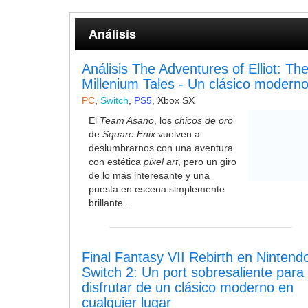
Análisis
Análisis The Adventures of Elliot: Th
Millenium Tales - Un clásico modern
PC
,
Switch
,
PS5
,
Xbox SX
El
Team Asano
, los
chicos de oro
de
Square Enix
vuelven a
deslumbrarnos con una aventura
con estética
pixel art
, pero un giro
de lo más interesante y una
puesta en escena simplemente
brillante...
Final Fantasy VII Rebirth en Nintend
Switch 2: Un port sobresaliente para
disfrutar de un clásico moderno en
cualquier lugar