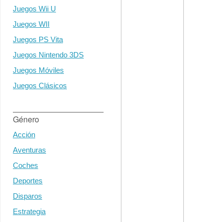
Juegos Wii U
Juegos WII
Juegos PS Vita
Juegos Nintendo 3DS
Juegos Móviles
Juegos Clásicos
Género
Acción
Aventuras
Coches
Deportes
Disparos
Estrategia