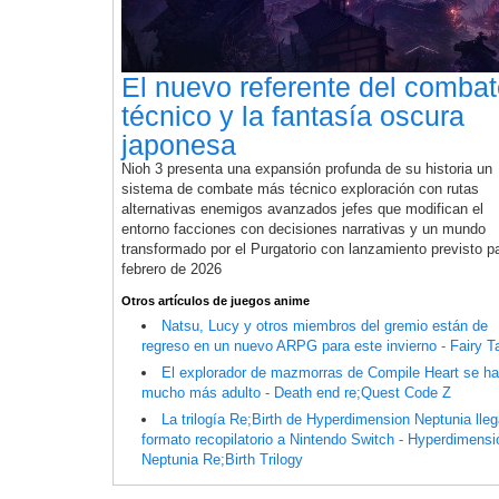
El nuevo referente del comba
técnico y la fantasía oscura
japonesa
Nioh 3 presenta una expansión profunda de su historia un
sistema de combate más técnico exploración con rutas
alternativas enemigos avanzados jefes que modifican el
entorno facciones con decisiones narrativas y un mundo
transformado por el Purgatorio con lanzamiento previsto p
febrero de 2026
Otros artículos de juegos anime
Natsu, Lucy y otros miembros del gremio están de
regreso en un nuevo ARPG para este invierno - Fairy Ta
El explorador de mazmorras de Compile Heart se h
mucho más adulto - Death end re;Quest Code Z
La trilogía Re;Birth de Hyperdimension Neptunia lle
formato recopilatorio a Nintendo Switch - Hyperdimensi
Neptunia Re;Birth Trilogy