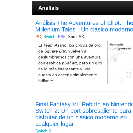
Análisis
Análisis The Adventures of Elliot: Th
Millenium Tales - Un clásico modern
PC
,
Switch
,
PS5
,
Xbox SX
El
Team Asano
, los
chicos de oro
de
Square Enix
vuelven a
deslumbrarnos con una aventura
con estética
pixel art
, pero un giro
de lo más interesante y una
puesta en escena simplemente
brillante...
Final Fantasy VII Rebirth en Nintend
Switch 2: Un port sobresaliente para
disfrutar de un clásico moderno en
cualquier lugar
Switch 2