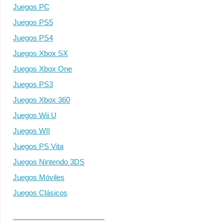
Juegos PC
Juegos PS5
Juegos PS4
Juegos Xbox SX
Juegos Xbox One
Juegos PS3
Juegos Xbox 360
Juegos Wii U
Juegos WII
Juegos PS Vita
Juegos Nintendo 3DS
Juegos Móviles
Juegos Clásicos