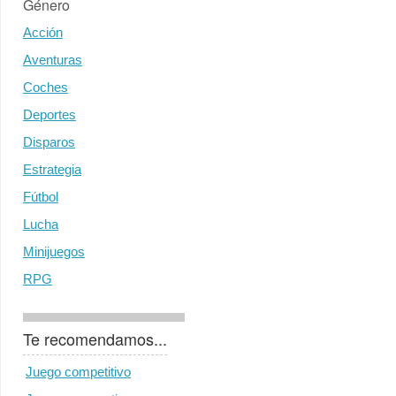
Género
Acción
Aventuras
Coches
Deportes
Disparos
Estrategia
Fútbol
Lucha
Minijuegos
RPG
Te recomendamos...
Juego competitivo