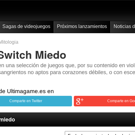
Sagas de videojuegos
Próximos lanzamientos
Noticias 
Mitologia
Switch Miedo
n una selección de juegos que, por su contenido en vio
angrientos no aptos para corazones débiles, o con esce
 de Ultimagame.es en
Comparte en Twitter
Comparte en Go
 miedo