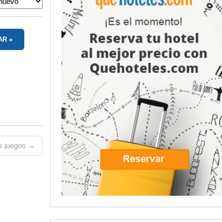
AR
 juegos →