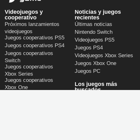
Videojuegos y
Noticias y juegos
cooperativo
recientes
Próximos lanzamientos
Últimas noticias
videojuegos
Nintendo Switch
Juegos cooperativos PS5
Videojuegos PS5
Juegos cooperativos PS4
Juegos PS4
Juegos cooperativos
Videojuegos Xbox Series
Switch
Juegos Xbox One
Juegos cooperativos
Juegos PC
Xbox Series
Juegos cooperativos
Los juegos más
Xbox One
buscados
Juegos cooperativos PC
Persona 4 Revival
GTA 6
Call of Duty: Modern
Warfare 4
God of War Laufey
Halo: Campaign Evolved