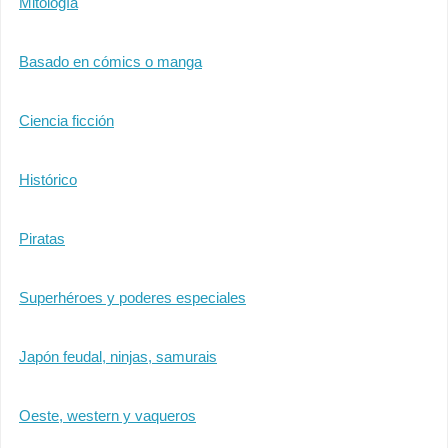
Mitología
Basado en cómics o manga
Ciencia ficción
Histórico
Piratas
Superhéroes y poderes especiales
Japón feudal, ninjas, samurais
Oeste, western y vaqueros