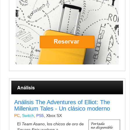
Análisis
Análisis The Adventures of Elliot: The
Millenium Tales - Un clásico moderno
PC
,
Switch
,
PS5
,
Xbox SX
El
Team Asano
, los
chicos de oro
de
Square Enix
vuelven a