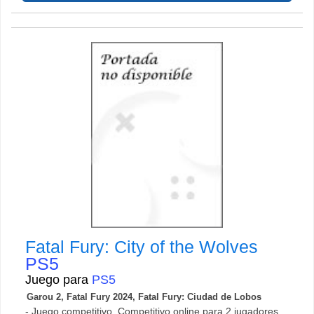
Fatal Fury: City of the Wolves
PS5
Juego para
PS5
Garou 2, Fatal Fury 2024, Fatal Fury: Ciudad de Lobos
- Juego competitivo. Competitivo online para 2 jugadores