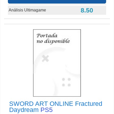
8.50
Análisis Ultimagame
SWORD ART ONLINE Fractured
Daydream
PS5