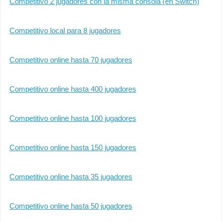
Competitivo 2 jugadores con la misma consola (en Switch)
Competitivo local para 8 jugadores
Competitivo online hasta 70 jugadores
Competitivo online hasta 400 jugadores
Competitivo online hasta 100 jugadores
Competitivo online hasta 150 jugadores
Competitivo online hasta 35 jugadores
Competitivo online hasta 50 jugadores