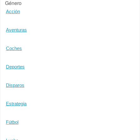
Género
Acción
Aventuras
Coches
Deportes
Disparos
Estrategia
Fútbol