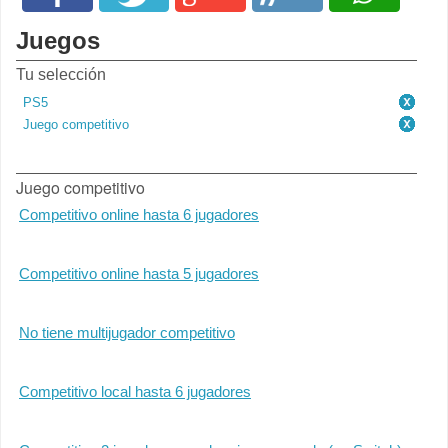
Juegos
Tu selección
PS5
Juego competitivo
Juego competitivo
Competitivo online hasta 6 jugadores
Competitivo online hasta 5 jugadores
No tiene multijugador competitivo
Competitivo local hasta 6 jugadores