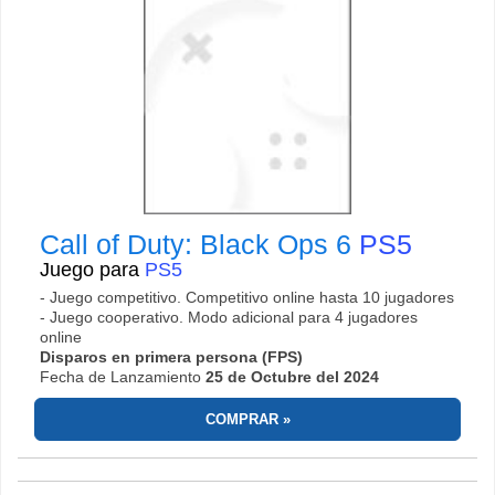
Call of Duty: Black Ops 6
PS5
Juego para
PS5
- Juego competitivo. Competitivo online hasta 10 jugadores
- Juego cooperativo. Modo adicional para 4 jugadores
online
Disparos en primera persona (FPS)
Fecha de Lanzamiento
25 de Octubre del 2024
COMPRAR