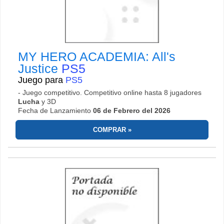
MY HERO ACADEMIA: All's
Justice
PS5
Juego para
PS5
- Juego competitivo. Competitivo online hasta 8 jugadores
Lucha
y 3D
Fecha de Lanzamiento
06 de Febrero del 2026
COMPRAR