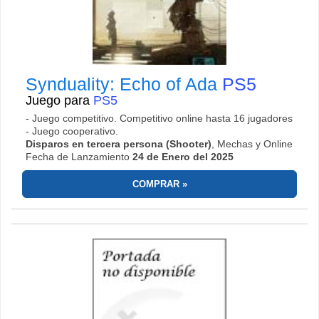
Synduality: Echo of Ada
PS5
Juego para
PS5
- Juego competitivo. Competitivo online hasta 16 jugadores
- Juego cooperativo.
Disparos en tercera persona (Shooter)
, Mechas y Online
Fecha de Lanzamiento
24 de Enero del 2025
COMPRAR