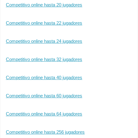
Competitivo online hasta 20 jugadores
Competitivo online hasta 22 jugadores
Competitivo online hasta 24 jugadores
Competitivo online hasta 32 jugadores
Competitivo online hasta 40 jugadores
Competitivo online hasta 60 jugadores
Competitivo online hasta 64 jugadores
Competitivo online hasta 256 jugadores