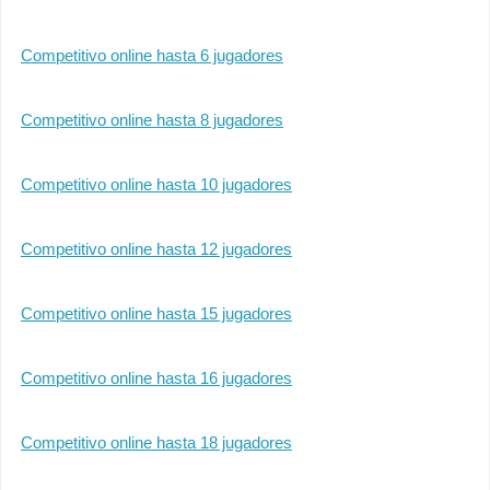
Competitivo online hasta 6 jugadores
Competitivo online hasta 8 jugadores
Competitivo online hasta 10 jugadores
Competitivo online hasta 12 jugadores
Competitivo online hasta 15 jugadores
Competitivo online hasta 16 jugadores
Competitivo online hasta 18 jugadores