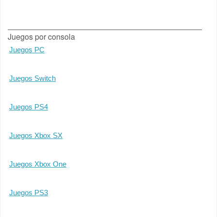
Juegos por consola
Juegos PC
Juegos Switch
Juegos PS4
Juegos Xbox SX
Juegos Xbox One
Juegos PS3