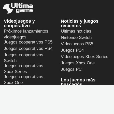
Videojuegos y
Noticias y juegos
cooperativo
recientes
Próximos lanzamientos
Últimas noticias
videojuegos
Nintendo Switch
Juegos cooperativos PS5
Videojuegos PS5
Juegos cooperativos PS4
Juegos PS4
Juegos cooperativos
Videojuegos Xbox Series
Switch
Juegos Xbox One
Juegos cooperativos
Juegos PC
Xbox Series
Juegos cooperativos
Los juegos más
Xbox One
buscados
Juegos cooperativos PC
Persona 4 Revival
GTA 6
Call of Duty: Modern
Warfare 4
God of War Laufey