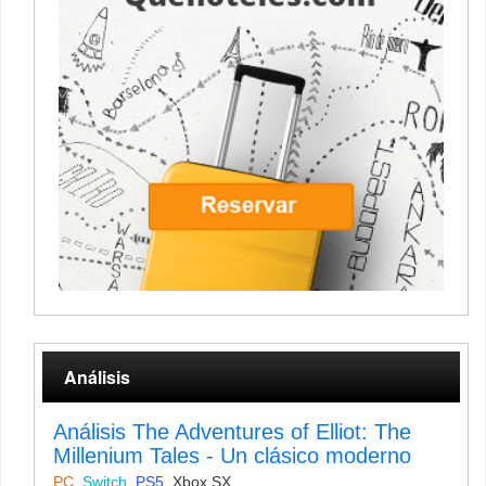
Análisis
Análisis The Adventures of Elliot: The
Millenium Tales - Un clásico moderno
PC
,
Switch
,
PS5
,
Xbox SX