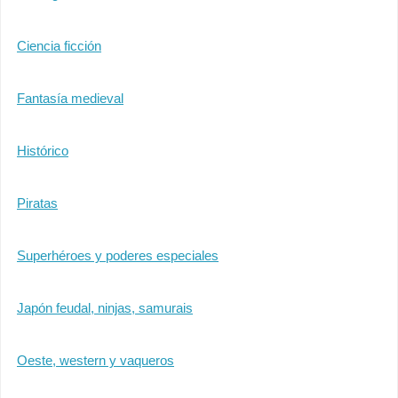
Ciencia ficción
Fantasía medieval
Histórico
Piratas
Superhéroes y poderes especiales
Japón feudal, ninjas, samurais
Oeste, western y vaqueros