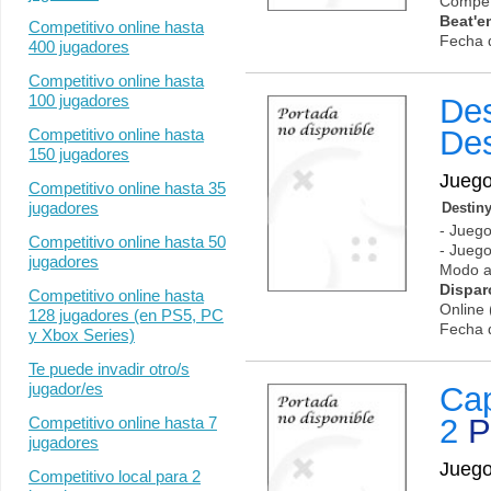
Competi
Beat'e
Competitivo online hasta
Fecha 
400 jugadores
Competitivo online hasta
100 jugadores
Des
De
Competitivo online hasta
150 jugadores
Jueg
Competitivo online hasta 35
jugadores
Destin
- Juego
Competitivo online hasta 50
- Juego
jugadores
Modo ad
Dispar
Competitivo online hasta
Online
128 jugadores (en PS5, PC
Fecha 
y Xbox Series)
Te puede invadir otro/s
jugador/es
Cap
2
P
Competitivo online hasta 7
jugadores
Jueg
Competitivo local para 2