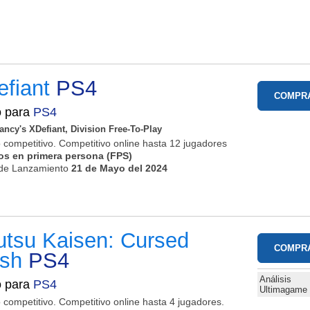
efiant
PS4
COMPR
o para
PS4
ncy's XDefiant, Division Free-To-Play
 competitivo. Competitivo online hasta 12 jugadores
os en primera persona (FPS)
de Lanzamiento
21 de Mayo del 2024
utsu Kaisen: Cursed
COMPR
ash
PS4
Análisis
o para
PS4
Ultimagame
 competitivo. Competitivo online hasta 4 jugadores.