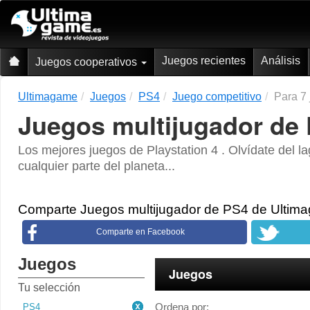
Juegos recientes
Análisis
Juegos cooperativos
Ultimagame
Juegos
PS4
Juego competitivo
Para 7
Juegos multijugador de
Los mejores juegos de Playstation 4 . Olvídate del l
cualquier parte del planeta...
Comparte Juegos multijugador de PS4 de Ultim
Comparte en Facebook
Juegos
Juegos
Tu selección
Ordena por:
PS4