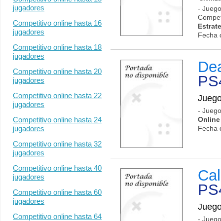
jugadores
- Juego
Competi
Competitivo online hasta 16
Estrat
jugadores
Fecha 
Competitivo online hasta 18
jugadores
Dea
Competitivo online hasta 20
PS
jugadores
Competitivo online hasta 22
Jueg
jugadores
- Juego
Online
Competitivo online hasta 24
Fecha 
jugadores
Competitivo online hasta 32
jugadores
Competitivo online hasta 40
Cal
jugadores
PS
Competitivo online hasta 60
jugadores
Jueg
Competitivo online hasta 64
- Juego