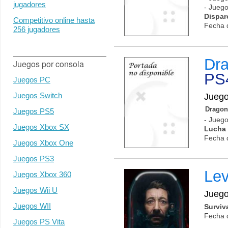
jugadores
- Juego
Dispar
Competitivo online hasta
Fecha 
256 jugadores
Dra
Juegos por consola
PS
Juegos PC
Juegos Switch
Jueg
Dragon
Juegos PS5
- Juego
Juegos Xbox SX
Lucha
Fecha 
Juegos Xbox One
Juegos PS3
Lev
Juegos Xbox 360
Juegos Wii U
Jueg
Juegos WII
Surviv
Fecha 
Juegos PS Vita