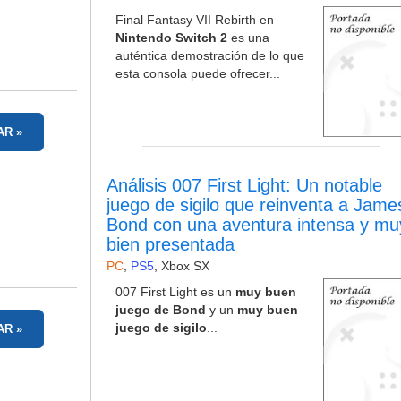
Final Fantasy VII Rebirth en
Nintendo Switch 2
es una
auténtica demostración de lo que
esta consola puede ofrecer...
AR
Análisis 007 First Light: Un notable
juego de sigilo que reinventa a Jame
Bond con una aventura intensa y mu
bien presentada
PC
,
PS5
,
Xbox SX
007 First Light es un
muy buen
juego de Bond
y un
muy buen
juego de sigilo
...
AR