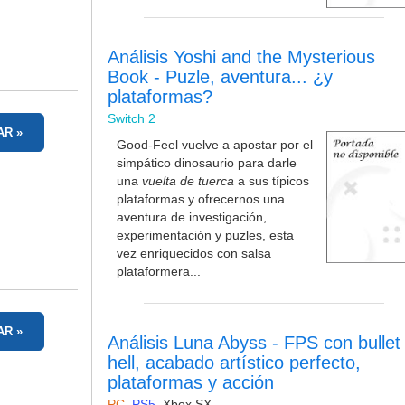
Análisis Yoshi and the Mysterious
Book - Puzle, aventura... ¿y
plataformas?
Switch 2
AR
Good-Feel vuelve a apostar por el
simpático dinosaurio para darle
una
vuelta de tuerca
a sus típicos
plataformas y ofrecernos una
aventura de investigación,
experimentación y puzles, esta
vez enriquecidos con salsa
plataformera...
AR
Análisis Luna Abyss - FPS con bullet
hell, acabado artístico perfecto,
plataformas y acción
PC
,
PS5
,
Xbox SX