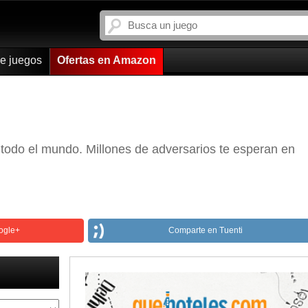
de juegos
Ofertas en Amazon
e todo el mundo. Millones de adversarios te esperan en
ogle+
Comparte en Tuenti