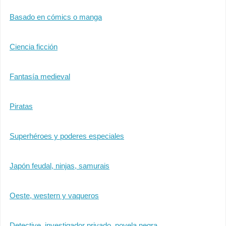
Basado en cómics o manga
Ciencia ficción
Fantasía medieval
Piratas
Superhéroes y poderes especiales
Japón feudal, ninjas, samurais
Oeste, western y vaqueros
Detective, investigador privado, novela negra