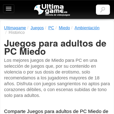
Ultimagame:
Revista
de
videojuegos
Ultimagame
Juegos
PC
Miedo
Ambientación
Historico
Juegos para adultos de
PC Miedo
Los mejores juegos de Miedo para PC en una
selección de juegos que, por su contenido en
violencia o por sus dosis de erotismo, solo
recomendamos a los jugadores mayores de 18
años. Disfruta con juegos sangrientos no aptos para
corazones débiles, o con escenas subidas de tono
solo para adultos.
Comparte Juegos para adultos de PC Miedo de