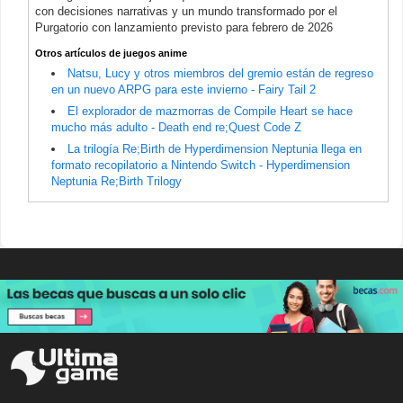
con decisiones narrativas y un mundo transformado por el
Purgatorio con lanzamiento previsto para febrero de 2026
Otros artículos de juegos anime
Natsu, Lucy y otros miembros del gremio están de regreso
en un nuevo ARPG para este invierno - Fairy Tail 2
El explorador de mazmorras de Compile Heart se hace
mucho más adulto - Death end re;Quest Code Z
La trilogía Re;Birth de Hyperdimension Neptunia llega en
formato recopilatorio a Nintendo Switch - Hyperdimension
Neptunia Re;Birth Trilogy