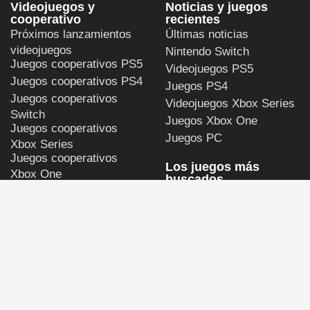
Videojuegos y
Noticias y juegos
cooperativo
recientes
Próximos lanzamientos
Últimas noticias
videojuegos
Nintendo Switch
Juegos cooperativos PS5
Videojuegos PS5
Juegos cooperativos PS4
Juegos PS4
Juegos cooperativos
Videojuegos Xbox Series
Switch
Juegos Xbox One
Juegos cooperativos
Juegos PC
Xbox Series
Juegos cooperativos
Los juegos más
Xbox One
buscados
Juegos cooperativos PC
Persona 4 Revival
GTA 6
Call of Duty: Modern
Warfare 4
God of War Laufey
Halo: Campaign Evolved
ULTIMAGAME