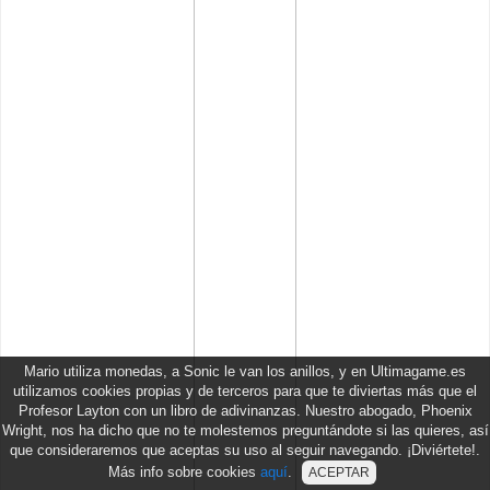
Mario utiliza monedas, a Sonic le van los anillos, y en Ultimagame.es
utilizamos cookies propias y de terceros para que te diviertas más que el
Profesor Layton con un libro de adivinanzas. Nuestro abogado, Phoenix
Wright, nos ha dicho que no te molestemos preguntándote si las quieres, así
que consideraremos que aceptas su uso al seguir navegando. ¡Diviértete!.
Más info sobre cookies
aquí
.
ACEPTAR