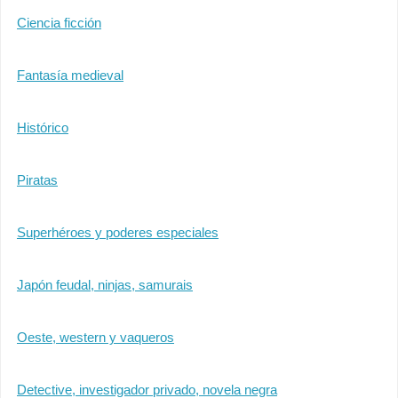
Ciencia ficción
Fantasía medieval
Histórico
Piratas
Superhéroes y poderes especiales
Japón feudal, ninjas, samurais
Oeste, western y vaqueros
Detective, investigador privado, novela negra