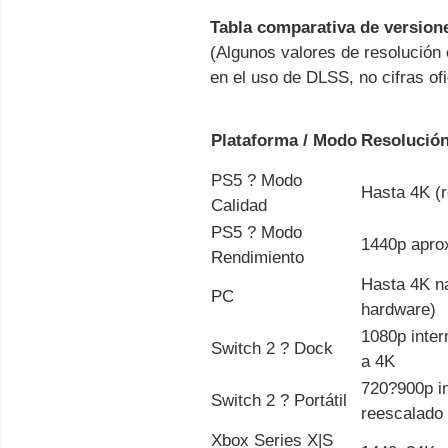
Tabla comparativa de version
(Algunos valores de resolución
en el uso de DLSS, no cifras ofi
Plataforma / Modo
Resolució
PS5 ? Modo
Hasta 4K (r
Calidad
PS5 ? Modo
1440p apro
Rendimiento
Hasta 4K n
PC
hardware)
1080p inte
Switch 2 ? Dock
a 4K
720?900p in
Switch 2 ? Portátil
reescalado
Xbox Series X|S