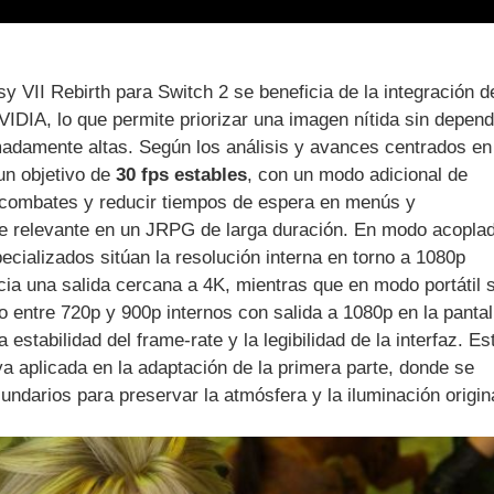
sy VII Rebirth para Switch 2 se beneficia de la integración d
IDIA, lo que permite priorizar una imagen nítida sin depend
madamente altas. Según los análisis y avances centrados en
 un objetivo de
30 fps estables
, con un modo adicional de
os combates y reducir tiempos de espera en menús y
te relevante en un JRPG de larga duración. En modo acopla
cializados sitúan la resolución interna en torno a 1080p
a una salida cercana a 4K, mientras que en modo portátil 
 entre 720p y 900p internos con salida a 1080p en la pantal
 estabilidad del frame-rate y la legibilidad de la interfaz. Es
ya aplicada en la adaptación de la primera parte, donde se
cundarios para preservar la atmósfera y la iluminación origin