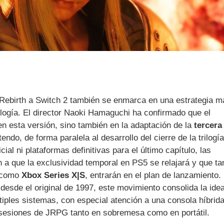
I Rebirth a Switch 2 también se enmarca en una estrategia m
ilogía. El director Naoki Hamaguchi ha confirmado que el
en esta versión, sino también en la adaptación de la
tercera
ndo, de forma paralela al desarrollo del cierre de la trilogía
ial ni plataformas definitivas para el último capítulo, las
 a que la exclusividad temporal en PS5 se relajará y que ta
, como
Xbox Series X|S
, entrarán en el plan de lanzamiento.
esde el original de 1997, este movimiento consolida la ide
ltiples sistemas, con especial atención a una consola híbrid
s sesiones de JRPG tanto en sobremesa como en portátil.