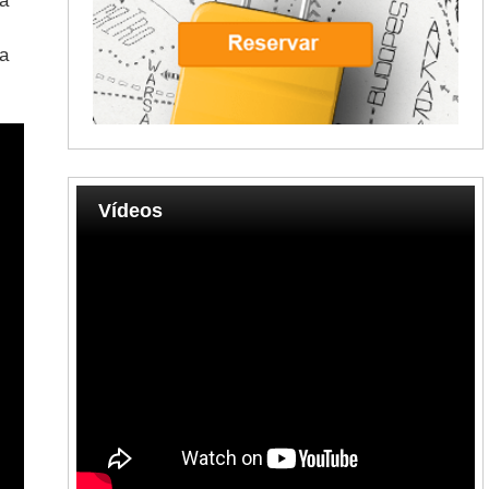
ia
 a
Vídeos