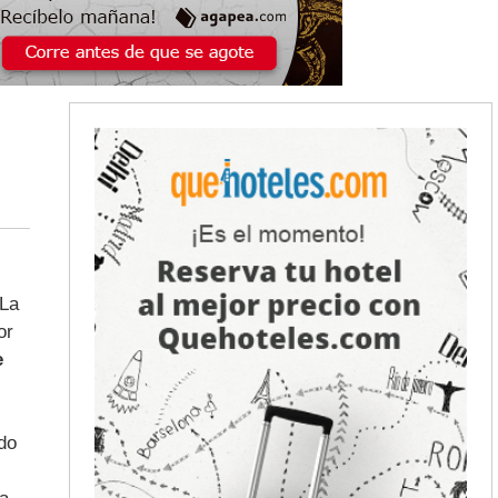
 La
or
e
do