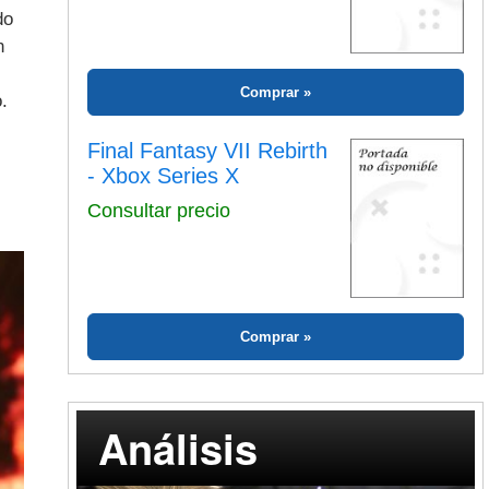
do
n
Comprar
.
Final Fantasy VII Rebirth
- Xbox Series X
Consultar precio
Comprar
Análisis