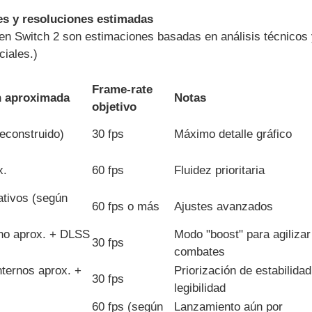
es y resoluciones estimadas
 en Switch 2 son estimaciones basadas en análisis técnicos
ciales.)
Frame-rate
n aproximada
Notas
objetivo
econstruido)
30 fps
Máximo detalle gráfico
x.
60 fps
Fluidez prioritaria
ativos (según
60 fps o más
Ajustes avanzados
rno aprox. + DLSS
Modo "boost" para agilizar
30 fps
combates
ternos aprox. +
Priorización de estabilidad
30 fps
legibilidad
60 fps (según
Lanzamiento aún por