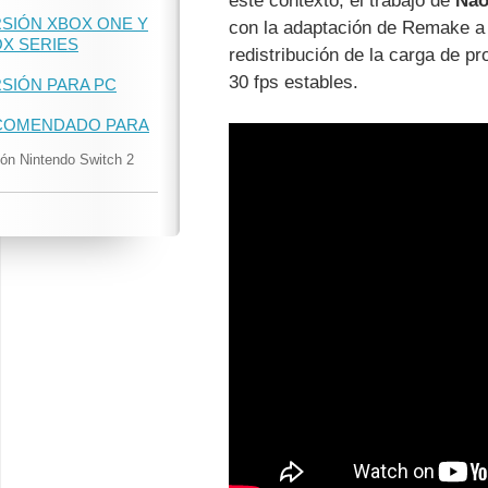
este contexto, el trabajo de
Nao
SIÓN XBOX ONE Y
con la adaptación de Remake a 
X SERIES
redistribución de la carga de p
30 fps estables.
SIÓN PARA PC
COMENDADO PARA
ión Nintendo Switch 2