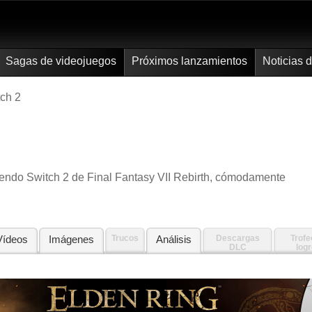
Sagas de videojuegos
Próximos lanzamientos
Noticias 
ch 2
ntendo Switch 2 de Final Fantasy VII Rebirth, cómodamente
Vídeos
Imágenes
Trucos
Análisis
Descargas
Trofe
DLC
log