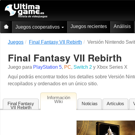
Juegos recientes
Análisis
Juegos cooperativos
Juegos
Final Fantasy VII Rebirth
Versión Nintendo Swit
Final Fantasy VII Rebirth
Juego para
PlayStation 5
,
PC
,
Switch 2
y
Xbox Series X
Aquí podrás encontrar todos los detalles sobre Versión Ni
recopilados y ordenados en un único sitio.
Información
Wiki
Final Fantasy
Noticias
Artículos
VII Rebirth