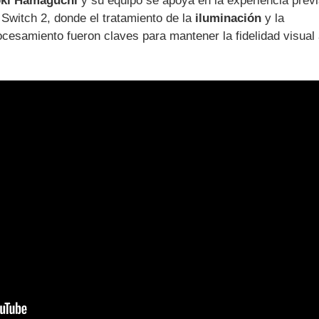
ki Hamaguchi
y su equipo se apoya en la experiencia prev
Switch 2, donde el tratamiento de la
iluminación
y la
rocesamiento fueron claves para mantener la fidelidad visual