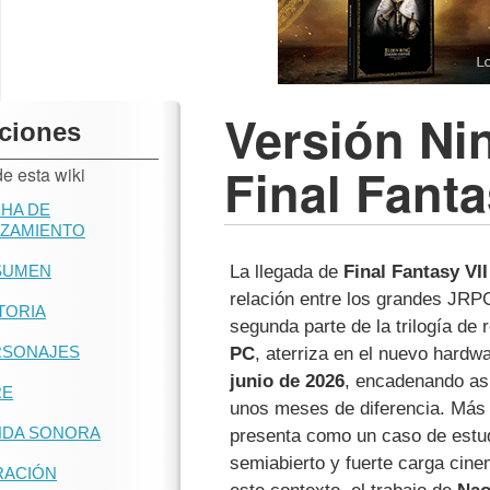
Versión Ni
ciones
Final Fanta
e esta wiki
HA DE
NZAMIENTO
SUMEN
La llegada de
Final Fantasy VII
relación entre los grandes JRP
TORIA
segunda parte de la trilogía de
RSONAJES
PC
, aterriza en el nuevo hardw
junio de 2026
, encadenando así
RE
unos meses de diferencia. Más a
NDA SONORA
presenta como un caso de estu
semiabierto y fuerte carga cine
RACIÓN