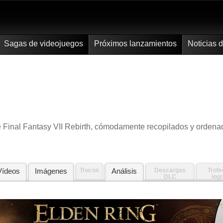
Sagas de videojuegos
Próximos lanzamientos
Noticias 
e Final Fantasy VII Rebirth, cómodamente recopilados y ordena
Vídeos
Imágenes
Trucos
Análisis
Descargas
Trofe
DLC
log