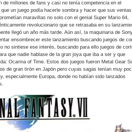
n de millones de fans y casi no tenía competencia en el
que un juego podía hacerle sombra y hacer que sus ventas
prometían maravillas no solo con el genial Super Mario 64,
ténticamente revolucionario que se retrasaba en su lanzamie
mente llegó un año más tarde. Aún así, la maquinaria de Son
ntar ensombrecer este lanzamiento buscando juegos de co
co no sintiese ese interés, buscando para ello juegos de cort
ara que nadie hablase de la gran joya que iba a ser y que
lda: Ocarina of Time. Estos dos juegos fueron Metal Gear So
gos de gran tirón en Japón pero cuyas sagas tenían muy po
y, especialmente Europa, donde no habían sido lanzados
s.