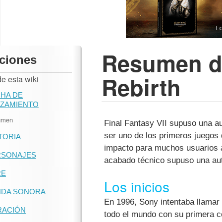
Resumen de
ciones
Rebirth
e esta wiki
HA DE
NZAMIENTO
umen
Final Fantasy VII supuso una au
ser uno de los primeros juegos 
TORIA
impacto para muchos usuarios a 
RSONAJES
acabado técnico supuso una aut
RE
Los inicios
NDA SONORA
En 1996, Sony intentaba llamar
RACIÓN
todo el mundo con su primera c