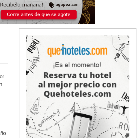
or
n
año