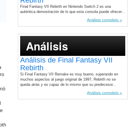
Análisis
Análisis de Final Fantasy VII
Rebirth
Final Fantasy VII Rebirth en Nintendo Switch 2 es una
auténtica demostración de lo que esta consola puede ofrecer...
Análisis completo
Análisis
a
ro
Análisis de Final Fantasy VII
rió
Rebirth
Si Final Fantasy VII Remake es muy bueno, superando en
l
muchos aspectos al juego original de 1997, Rebirth no se
queda atrás y es capaz de lo mismo que su predecesor...
re
Análisis completo
oth