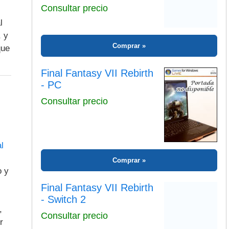
Consultar precio
l
, y
que
Comprar
Final Fantasy VII Rebirth
- PC
Consultar precio
l
o y
Comprar
Final Fantasy VII Rebirth
,
- Switch 2
r