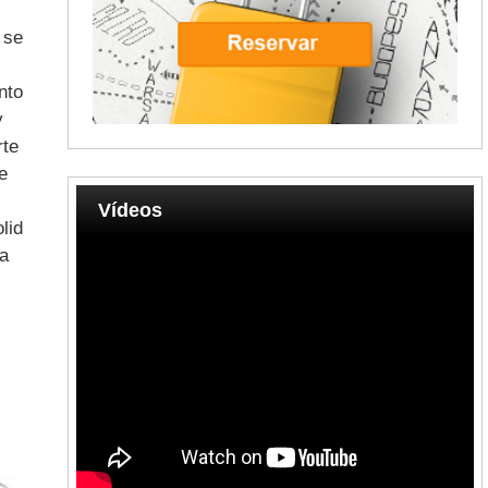
 se
nto
y
rte
e
Vídeos
lid
ca