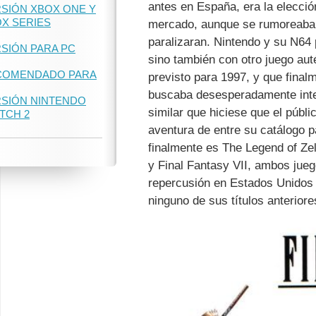
antes en España, era la elecció
SIÓN XBOX ONE Y
X SERIES
mercado, aunque se rumoreaba 
paralizaran. Nintendo y su N64 
SIÓN PARA PC
sino también con otro juego au
COMENDADO PARA
previsto para 1997, y que final
buscaba desesperadamente inte
SIÓN NINTENDO
similar que hiciese que el públi
TCH 2
aventura de entre su catálogo p
finalmente es The Legend of Ze
y Final Fantasy VII, ambos jue
repercusión en Estados Unidos 
ninguno de sus títulos anteriore