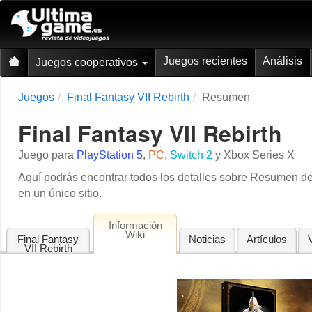
Juegos recientes
Análisis
Juegos cooperativos
Juegos
Final Fantasy VII Rebirth
Resumen
Final Fantasy VII Rebirth
Juego para
PlayStation 5
,
PC
,
Switch 2
y
Xbox Series X
Aquí podrás encontrar todos los detalles sobre Resumen d
en un único sitio.
Información
Wiki
Final Fantasy
Noticias
Artículos
VII Rebirth