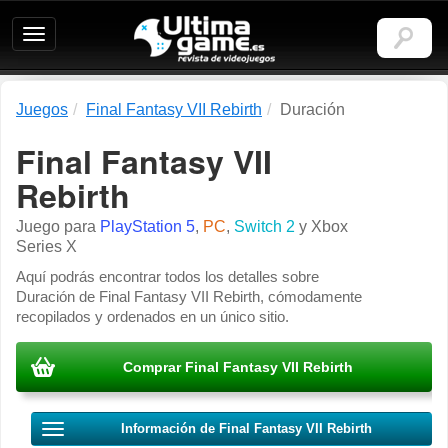
Ultimagame:
Revista
de
videojuegos
Juegos
Final Fantasy VII Rebirth
Duración
Final Fantasy VII
Rebirth
Juego para
PlayStation 5
,
PC
,
Switch 2
y
Xbox
Series X
Aquí podrás encontrar todos los detalles sobre
Duración de Final Fantasy VII Rebirth, cómodamente
recopilados y ordenados en un único sitio.
Comprar Final Fantasy VII Rebirth
Información de Final Fantasy VII Rebirth