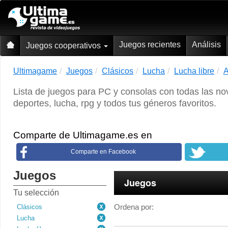
Juegos recientes
Análisis
Juegos cooperativos
Ultimagame
Juegos
Clásicos
Lucha
Lucha libre
A
Lista de juegos para PC y consolas con todas las no
deportes, lucha, rpg y todos tus géneros favoritos.
Comparte de Ultimagame.es en
Comparte en Facebook
Juegos
Juegos
Tu selección
Ordena por:
Clásicos
Lucha