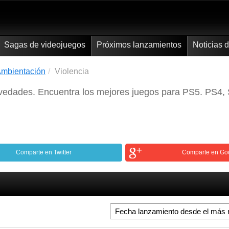
Sagas de videojuegos
Próximos lanzamientos
Noticias 
mbientación
Violencia
vedades. Encuentra los mejores juegos para PS5. PS4, S
Comparte en Twitter
Comparte en Go