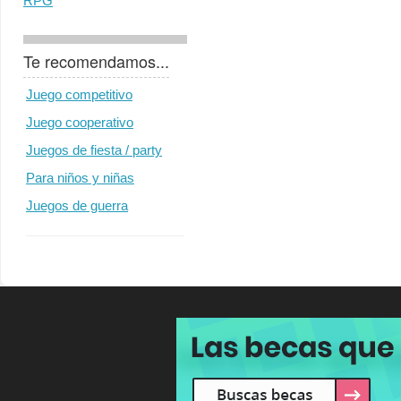
RPG
Te recomendamos...
Juego competitivo
Juego cooperativo
Juegos de fiesta / party
Para niños y niñas
Juegos de guerra