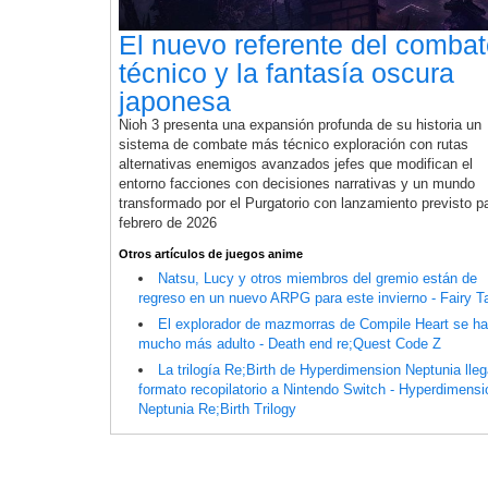
El nuevo referente del comba
técnico y la fantasía oscura
japonesa
Nioh 3 presenta una expansión profunda de su historia un
sistema de combate más técnico exploración con rutas
alternativas enemigos avanzados jefes que modifican el
entorno facciones con decisiones narrativas y un mundo
transformado por el Purgatorio con lanzamiento previsto p
febrero de 2026
Otros artículos de juegos anime
Natsu, Lucy y otros miembros del gremio están de
regreso en un nuevo ARPG para este invierno - Fairy Ta
El explorador de mazmorras de Compile Heart se h
mucho más adulto - Death end re;Quest Code Z
La trilogía Re;Birth de Hyperdimension Neptunia lle
formato recopilatorio a Nintendo Switch - Hyperdimensi
Neptunia Re;Birth Trilogy